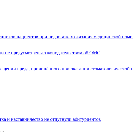
енников пациентов при недостатках оказания медицинской пом
щи не предусмотрены законодательством об ОМС
мещении вреда, причинённого при оказании стоматологической
тка и наставничество не отпугнули абитуриентов
..