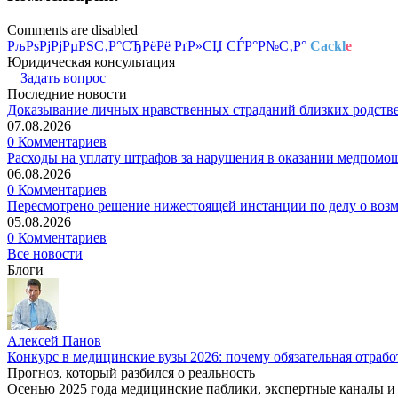
Comments are disabled
РљРѕРјРјРµРЅС‚Р°СЂРёРё РґР»СЏ СЃР°Р№С‚Р°
Cackl
e
Юридическая консультация
Задать вопрос
Последние новости
Доказывание личных нравственных страданий близких родств
07.08.2026
0 Комментариев
Расходы на уплату штрафов за нарушения в оказании медпомо
06.08.2026
0 Комментариев
Пересмотрено решение нижестоящей инстанции по делу о воз
05.08.2026
0 Комментариев
Все новости
Блоги
Алексей Панов
Конкурс в медицинские вузы 2026: почему обязательная отрабо
Прогноз, который разбился о реальность
Осенью 2025 года медицинские паблики, экспертные каналы и .