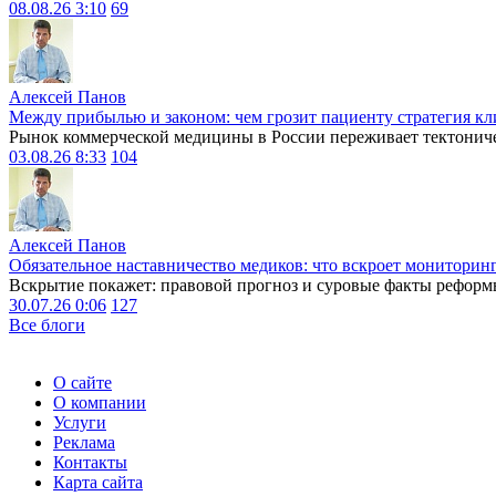
08.08.26 3:10
69
Алексей Панов
Между прибылью и законом: чем грозит пациенту стратегия кл
Рынок коммерческой медицины в России переживает тектониче
03.08.26 8:33
104
Алексей Панов
Обязательное наставничество медиков: что вскроет мониторин
Вскрытие покажет: правовой прогноз и суровые факты реформ
30.07.26 0:06
127
Все блоги
О сайте
О компании
Услуги
Реклама
Контакты
Карта сайта