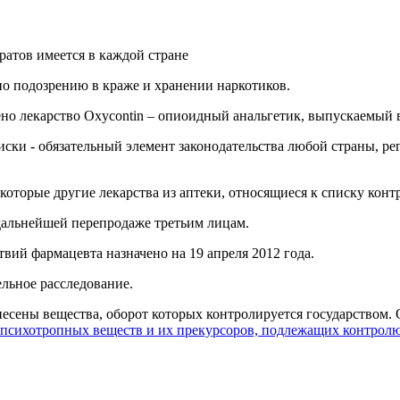
атов имеется в каждой стране
о подозрению в краже и хранении наркотиков.
ено лекарство Oxycontin – опиоидный анальгетик, выпускаемый
ски - обязательный элемент законодательства любой страны, р
которые другие лекарства из аптеки, относящиеся к списку кон
х дальнейшей перепродаже третьим лицам.
вий фармацевта назначено на 19 апреля 2012 года.
льное расследование.
несены вещества, оборот которых контролируется государством
, психотропных веществ и их прекурсоров, подлежащих контрол