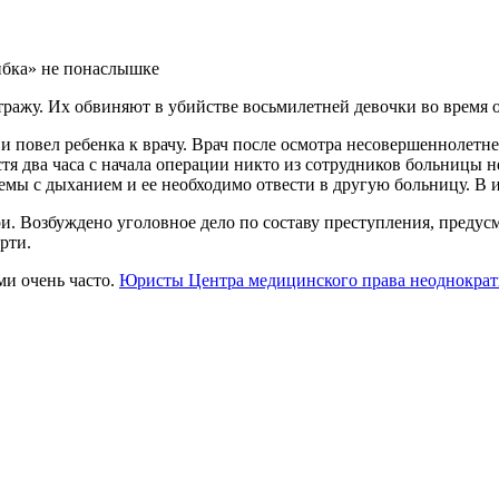
ибка» не понаслышке
тражу. Их обвиняют в убийстве восьмилетней девочки во время 
н и повел ребенка к врачу. Врач после осмотра несовершеннолетн
я два часа с начала операции никто из сотрудников больницы не 
емы с дыханием и ее необходимо отвести в другую больницу. В и
ри. Возбуждено уголовное дело по составу преступления, пред
рти.
ми очень часто.
Юристы Центра медицинского права неоднократн