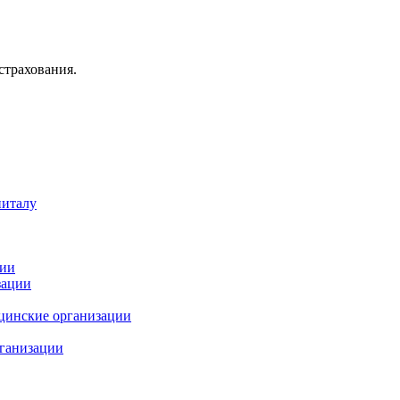
страхования.
питалу
иии
зации
цинские организации
рганизации