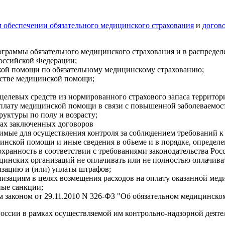
 обеспечении обязательного медицинского страхования
и
догов
ограммы обязательного медицинского страхования и в распреде
Российской Федерации;
ской помощи по обязательному медицинскому страхованию;
естве медицинской помощи;
целевых средств из нормированного страхового запаса террито
оплату медицинской помощи в связи с повышенной заболеваемо
руктуры по полу и возрасту;
ках заключенных договоров
димые для осуществления контроля за соблюдением требований
нской помощи и иные сведения в объеме и в порядке, определ
охранность в соответствии с требованиями законодательства Ро
цинских организаций не оплачивать или не полностью оплачиват
изацию и (или) уплаты штрафов;
низациям в целях возмещения расходов на оплату оказанной ме
ные санкции;
 законом от 29.11.2010 N 326-ФЗ "Об обязательном медицинско
оссии в рамках осуществляемой им контрольно-надзорной деяте