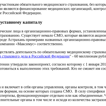
 участникам обязательного медицинского страхования, без кот
 являются финансирование медицинских организаций, контроль
не Российской Федерации.
 уставному капиталу
дические лица в организационно-правовых формах, установленн
 страхованию. Существует немало СМО, которые являются акци
городе Астрахань примерами названных организационно-правов
омпании «Максимус» соответственно.
ствлять деятельность по обязательному медицинскому страхован
и страхового дела в Российской Федерации
" - 60 миллионам рубл
тении утвердили законопроект, согласно которому с 1 января 20
отовиться к выполнению этих требований. Кто не сможет им соот
 включает в себя органы управления, органы контроля, в том чи
ым формам, на основе которых создана СМО. В силу специфики
кспертизы, функционирующие отдельно или как объединенные. Ч
нительные органы в том числе и исходя из количества застрахо