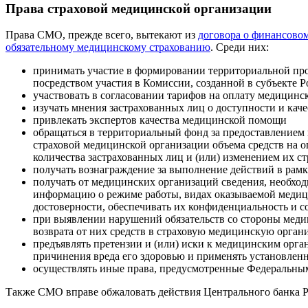
Права страховой медицинской организации
Права СМО, прежде всего, вытекают из
договора о финансовом
обязательному медицинскому страхованию
. Среди них:
принимать участие в формировании территориальной пр
посредством участия в Комиссии, созданной в субъекте 
участвовать в согласовании тарифов на оплату медицин
изучать мнения застрахованных лиц о доступности и кач
привлекать экспертов качества медицинской помощи
обращаться в территориальный фонд за предоставлением 
страховой медицинской организации объема средств на 
количества застрахованных лиц и (или) изменением их ст
получать вознаграждение за выполнение действий в рам
получать от медицинских организаций сведения, необхо
информацию о режиме работы, видах оказываемой медици
достоверности, обеспечивать их конфиденциальность и с
при выявлении нарушений обязательств со стороны меди
возврата от них средств в страховую медицинскую орган
предъявлять претензии и (или) иски к медицинским орга
причинения вреда его здоровью и применять установлен
осуществлять иные права, предусмотренные Федеральным
Также СМО вправе обжаловать действия Центрального банка Р