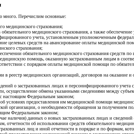
и
но много. Перечислим основные:
го медицинского страхования;
 обязательного медицинского страхования, а также обеспечение
нифицированного учета, установленным уполномоченным федерал
ение целевых средств на авансирование оплаты медицинской по
нского страхования;
еспечении обязательного медицинского страхования средств по 
 медицинскую помощь, оказанную застрахованным лицам в соотв
оответствии с порядком оплаты медицинской помощи по обязат
и в реестр медицинских организаций, договоров на оказание и
едений о застрахованных лицах и персонифицированного учета 
ти, осуществление обмена указанными сведениями между субъек
 с настоящим Федеральным законом;
и об условиях предоставления им медицинской помощи медицин
ой организации, о необходимости обращения за получением пол
оящим Федеральным законом;
чае наличия) данных о новых застрахованных лицах и сведений 
ым, отчетности об использовании средств обязательного медици
страхованных лиц и иной отчетности в порядке и по формам, ко