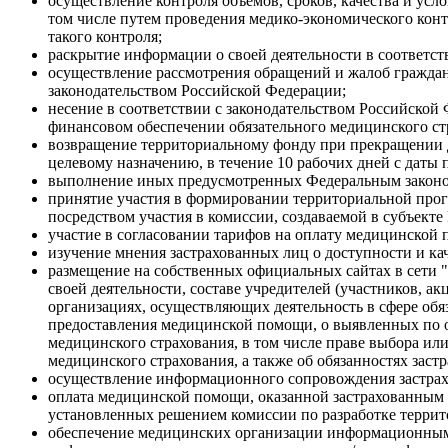
осуществление контроля объемов, сроков, качества и у
том числе путем проведения медико-экономического конт
такого контроля;
раскрытие информации о своей деятельности в соответст
осуществление рассмотрения обращений и жалоб граждан,
законодательством Российской Федерации;
несение в соответствии с законодательством Российско
финансовом обеспечении обязательного медицинского ст
возвращение территориальному фонду при прекращении д
целевому назначению, в течение 10 рабочих дней с даты 
выполнение иных предусмотренных Федеральным законом 
принятие участия в формировании территориальной прог
посредством участия в комиссии, создаваемой в субъект
участие в согласовании тарифов на оплату медицинской
изучение мнения застрахованных лиц о доступности и к
размещение на собственных официальных сайтах в сети 
своей деятельности, составе учредителей (участников, а
организациях, осуществляющих деятельность в сфере обя
предоставления медицинской помощи, о выявленных по 
медицинского страхования, в том числе праве выбора ил
медицинского страхования, а также об обязанностях заст
осуществление информационного сопровождения застрах
оплата медицинской помощи, оказанной застрахованным 
установленных решением комиссии по разработке террит
обеспечение медицинских организации информационным м