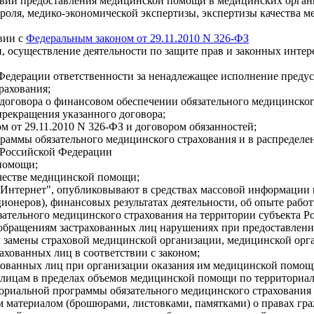
словий предоставления медицинской помощи в медицинских орган
роля, медико-экономической экспертизы, экспертизы качества ме
вии с
Федеральным законом от 29.11.2010 N 326-ФЗ
 осуществление деятельности по защите прав и законных интер
й Федерации ответственности за ненадлежащее исполнение пред
рахования;
оговора о финансовом обеспечении обязательного медицинского
прекращения указанного договора;
от 29.11.2010 N 326-ФЗ и договором обязанностей;
раммы обязательного медицинского страхования и в распредел
е Российской Федерации
 помощи;
ачестве медицинской помощи;
"Интернет", опубликовывают в средствах массовой информации 
кционеров), финансовых результатах деятельности, об опыте рабо
зательного медицинского страхования на территории субъекта Ро
обращениям застрахованных лиц нарушениях при предоставлении
и замены страховой медицинской организации, медицинской орг
рахованных лиц в соответствии с законом;
ованных лиц при организации оказания им медицинской помощ
лицам в пределах объемов медицинской помощи по территориал
ориальной программы обязательного медицинского страхования
атериалом (брошюрами, листовками, памятками) о правах граж