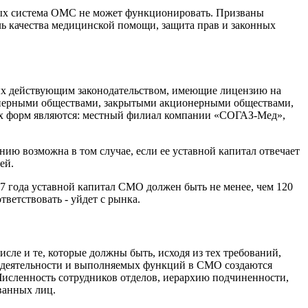
орых система ОМС не может функционировать. Призваны
 качества медицинской помощи, защита прав и законных
ых действующим законодательством, имеющие лицензию на
онерными обществами, закрытыми акционерными обществами,
ых форм являются: местный филиал компании «СОГАЗ-Мед»,
ию возможна в том случае, если ее уставной капитал отвечает
ей.
17 года уставной капитал СМО должен быть не менее, чем 120
ветствовать - уйдет с рынка.
сле и те, которые должны быть, исходя из тех требований,
 деятельности и выполняемых функций в СМО создаются
исленность сотрудников отделов, иерархию подчиненности,
ванных лиц.