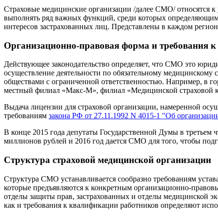
Страховые медицинские организации /далее СМО/ относятся к
выполнять ряд важных функций, среди которых определяющими
интересов застрахованных лиц. Представлены в каждом регио
Организационно-правовая форма и требования к
Действующее законодательство определяет, что СМО это юри
осуществление деятельности по обязательному медицинскому
обществами с ограниченной ответственностью. Например, в 
местный филиал «Макс-М», филиал «Медицинской страховой к
Выдача лицензии для страховой организации, намеренной осуще
требованиям
закона РФ от 27.11.1992 N 4015-1 "Об организаци
В конце 2015 года депутаты Государственной Думы в третьем ч
миллионов рублей и 2016 год дается СМО для того, чтобы подг
Структура страховой медицинской организации
Структура СМО устанавливается сообразно требованиям устава и
которые предъявляются к конкретным организационно-правов
отделы защиты прав, застрахованных и отделы медицинской э
как и требования к квалификации работников определяют испол