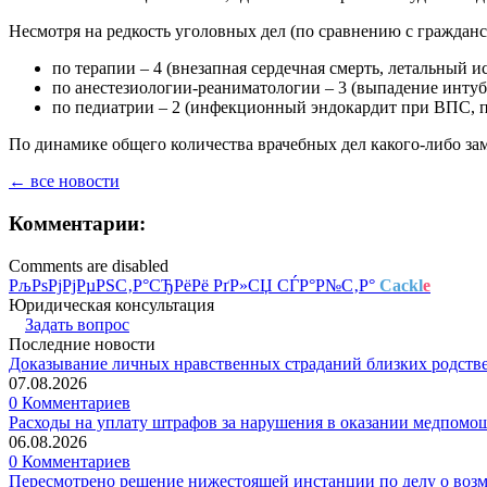
Несмотря на редкость уголовных дел (по сравнению с граждан
по терапии – 4 (внезапная сердечная смерть, летальный 
по анестезиологии-реаниматологии – 3 (выпадение инту
по педиатрии – 2 (инфекционный эндокардит при ВПС, 
По динамике общего количества врачебных дел какого-либо зам
← все новости
Комментарии:
Comments are disabled
РљРѕРјРјРµРЅС‚Р°СЂРёРё РґР»СЏ СЃР°Р№С‚Р°
Cackl
e
Юридическая консультация
Задать вопрос
Последние новости
Доказывание личных нравственных страданий близких родств
07.08.2026
0 Комментариев
Расходы на уплату штрафов за нарушения в оказании медпомо
06.08.2026
0 Комментариев
Пересмотрено решение нижестоящей инстанции по делу о воз