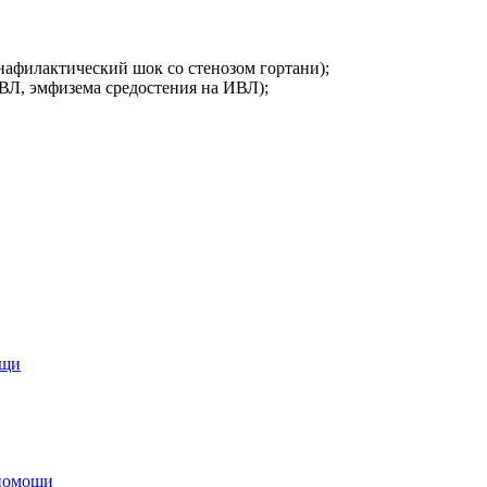
анафилактический шок со стенозом гортани);
ВЛ, эмфизема средостения на ИВЛ);
ощи
 помощи