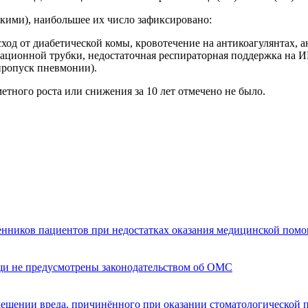
скими), наибольшее их число зафиксировано:
исход от диабетической комы, кровотечение на антикоагулянтах, 
бационной трубки, недостаточная респираторная поддержка на И
пропуск пневмонии).
етного роста или снижения за 10 лет отмечено не было.
енников пациентов при недостатках оказания медицинской пом
щи не предусмотрены законодательством об ОМС
мещении вреда, причинённого при оказании стоматологической