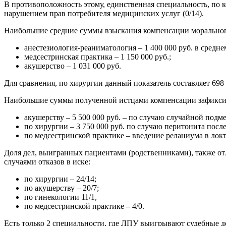
В противоположность этому, единственная специальность, по к
нарушением прав потребителя медицинских услуг (0/14).
Наибольшие средние суммы взыскания компенсации моральног
анестезиология-реаниматология – 1 400 000 руб. в сред
медсестринская практика – 1 150 000 руб.;
акушерство – 1 031 000 руб.
Для сравнения, по хирургии данный показатель составляет 698
Наибольшие суммы полученной истцами компенсации зафикси
акушерству – 5 500 000 руб. – по случаю случайной подм
по хирургии – 3 750 000 руб. по случаю перитонита посл
по медсестринской практике – введение реланиума в локт
Доля дел, выигранных пациентами (родственниками), также от
случаями отказов в иске:
по хирургии – 24/14;
по акушерству – 20/7;
по гинекологии 11/1,
по медсестринской практике – 4/0.
Есть только 2 специальности, где ЛПУ выигрывают судебные дел