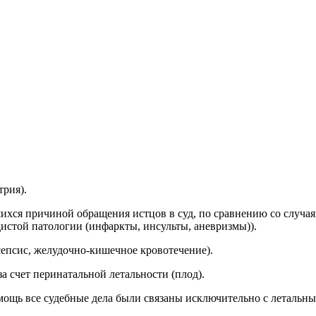
трия).
хся причиной обращения истцов в суд, по сравнению со случая
удистой патологии (инфаркты, инсульты, аневризмы)).
 сепсис, желудочно-кишечное кровотечение).
а счет перинатальной летальности (плод).
ощь все судебные дела были связаны исключительно с летальным