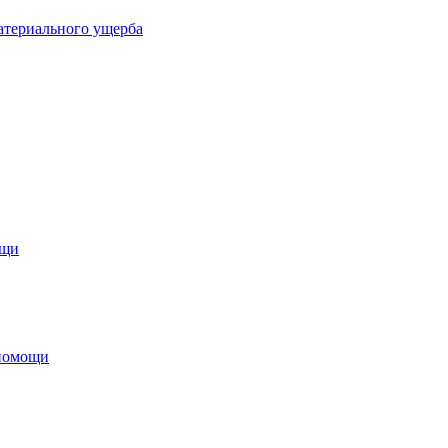
материального ущерба
ощи
 помощи