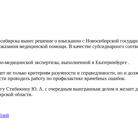
осибирска вынес решение о взыскании с Новосибирской государ
 оказания медицинской помощи. В качестве субсидиарного соотв
но-медицинской экспертизы, выполненной в Екатеринбурге .
ает не только критериям разумности и справедливости, но и д
ти проводить работу по профилактике врачебных ошибок.
гу Стибикину Ю. А. с очередным выигранным делом и желает да
рской области.
блей