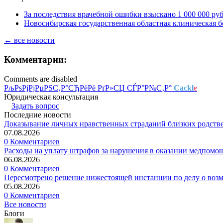
За последствия врачебной ошибки взыскано 1 000 000 ру
Новосибирская государственная областная клиническая б
← все новости
Комментарии:
Comments are disabled
РљРѕРјРјРµРЅС‚Р°СЂРёРё РґР»СЏ СЃР°Р№С‚Р°
Cackl
e
Юридическая консультация
Задать вопрос
Последние новости
Доказывание личных нравственных страданий близких родств
07.08.2026
0 Комментариев
Расходы на уплату штрафов за нарушения в оказании медпомо
06.08.2026
0 Комментариев
Пересмотрено решение нижестоящей инстанции по делу о воз
05.08.2026
0 Комментариев
Все новости
Блоги