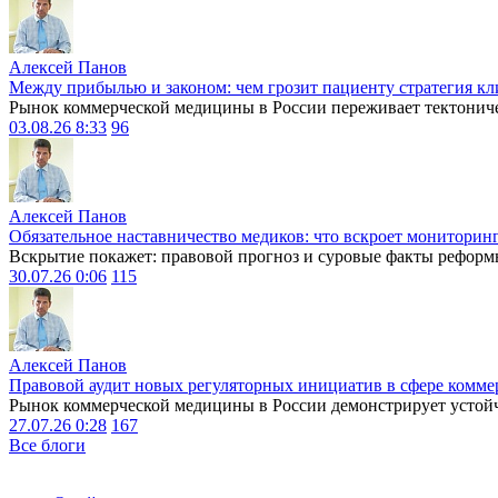
Алексей Панов
Между прибылью и законом: чем грозит пациенту стратегия кл
Рынок коммерческой медицины в России переживает тектониче
03.08.26 8:33
96
Алексей Панов
Обязательное наставничество медиков: что вскроет мониторин
Вскрытие покажет: правовой прогноз и суровые факты реформ
30.07.26 0:06
115
Алексей Панов
Правовой аудит новых регуляторных инициатив в сфере комме
Рынок коммерческой медицины в России демонстрирует устойчи
27.07.26 0:28
167
Все блоги