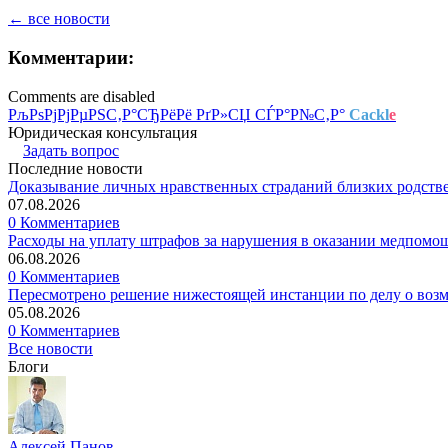
← все новости
Комментарии:
Comments are disabled
РљРѕРјРјРµРЅС‚Р°СЂРёРё РґР»СЏ СЃР°Р№С‚Р°
Cackl
e
Юридическая консультация
Задать вопрос
Последние новости
Доказывание личных нравственных страданий близких родств
07.08.2026
0 Комментариев
Расходы на уплату штрафов за нарушения в оказании медпомо
06.08.2026
0 Комментариев
Пересмотрено решение нижестоящей инстанции по делу о воз
05.08.2026
0 Комментариев
Все новости
Блоги
Алексей Панов