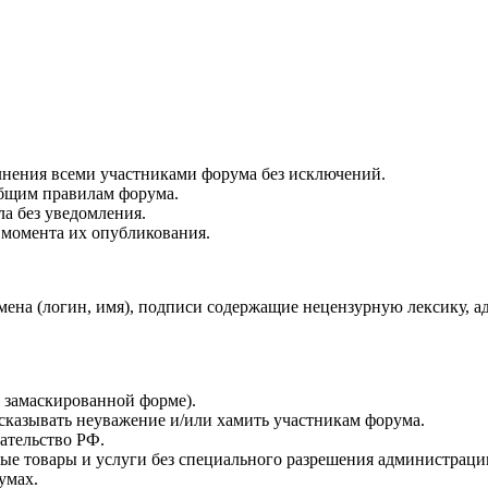
лнения всеми участниками форума без исключений.
бщим правилам форума.
ла без уведомления.
 момента их опубликования.
на (логин, имя), подписи содержащие нецензурную лексику, адре
в замаскированной форме).
сказывать неуважение и/или хамить участникам форума.
ательство РФ.
бые товары и услуги без специального разрешения администраци
умах.