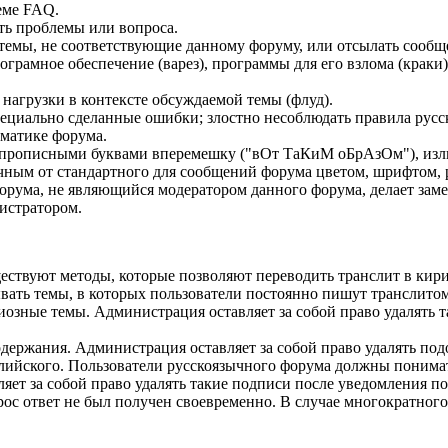
еме FAQ.
ть проблемы или вопроса.
ь темы, не соответствующие данному форуму, или отсылать сооб
грамное обеспечение (варез), программы для его взлома (краки
нагрузки в контексте обсуждаемой темы (флуд).
ециально сделанные ошибки; злостно несоблюдать правила русск
ематике форума.
описными буквами вперемешку ("вОт ТаКиМ оБрАзОм"), излиш
ным от стандартного для сообщений форума цветом, шрифтом, 
форума, не являющийся модератором данного форума, делает зам
истратором.
уществуют методы, которые позволяют переводить транслит в кир
ывать темы, в которых пользователи постоянно пишут транслит
иозные темы. Администрация оставляет за собой право удалять т
держания. Администрация оставляет за собой право удалять по
глийского. Пользователи русскоязычного форума должны понима
ет за собой право удалять такие подписи после уведомления по
ос ответ не был получен своевременно. В случае многократного