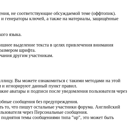
щения, не соответствующие обсуждаемой теме (оффтопик).
) и генераторы ключей, а также на материалы, защищённые
ого языка.
нее выделение текста в целях привлечения внимания
размером шрифта.
ечания другим участникам.
иллицу. Вы можете ознакомиться с такими методами на этой
ом и игнорируют данный пункт правил.
акие аватары и подписи после уведомления пользователя через
добные сообщения без предупреждения.
ть то, что пишут остальные участники форума. Английский
льзователя через Персональные сообщения.
 поднятия темы сообщениями типа "up", это может быть