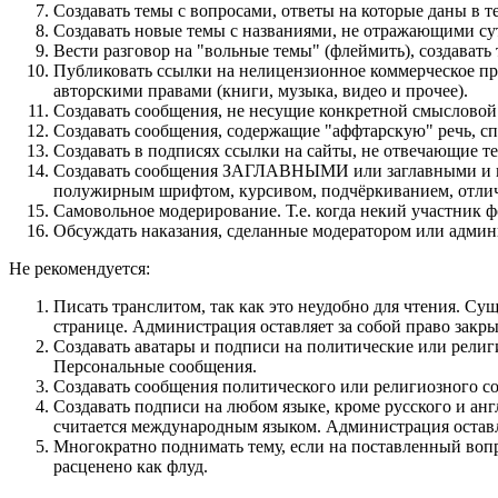
Создавать темы с вопросами, ответы на которые даны в т
Создавать новые темы с названиями, не отражающими су
Вести разговор на "вольные темы" (флеймить), создават
Публиковать ссылки на нелицензионное коммерческое про
авторскими правами (книги, музыка, видео и прочее).
Создавать сообщения, не несущие конкретной смысловой 
Создавать сообщения, содержащие "аффтарскую" речь, сп
Создавать в подписях ссылки на сайты, не отвечающие т
Cоздавать сообщения ЗАГЛАВНЫМИ или заглавными и пр
полужирным шрифтом, курсивом, подчёркиванием, отлич
Самовольное модерирование. Т.е. когда некий участник 
Обсуждать наказания, сделанные модератором или админ
Не рекомендуется:
Писать транслитом, так как это неудобно для чтения. С
странице. Администрация оставляет за собой право закр
Создавать аватары и подписи на политические или религ
Персональные сообщения.
Создавать сообщения политического или религиозного со
Создавать подписи на любом языке, кроме русского и ан
считается международным языком. Администрация оставля
Многократно поднимать тему, если на поставленный вопр
расценено как флуд.