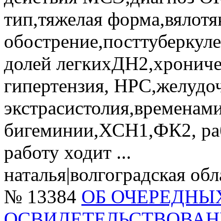
тип,тяжелая форма,вялот
обострение,посттуберкул
долей легкихДН2,хроничес
гипертензия, НРС,желудо
экстрасистолия,временами
бигеминии,ХСН1,ФК2, раб
работу ходит ...
наталья
|
волгоградская обл
№ 13384
ОБ ОЧЕРЕДНЫ
ОСВИДЕТЕЛЬСТВОВАН