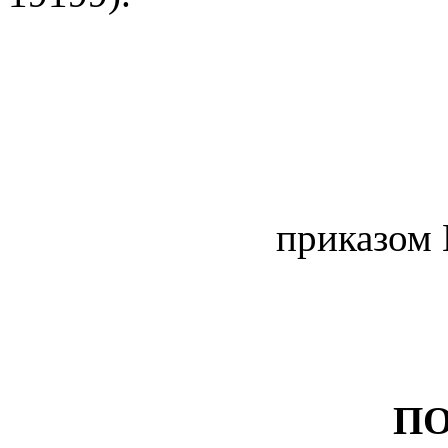
приказом 
П