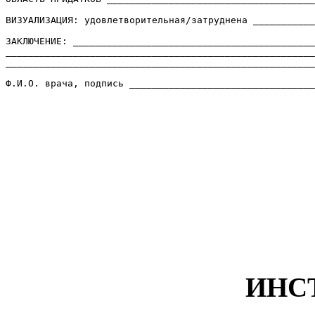
ВИЗУАЛИЗАЦИЯ: удовлетворительная/затруднена ___________
ЗАКЛЮЧЕНИЕ: ___________________________________________
_______________________________________________________
_______________________________________________________
ИНС