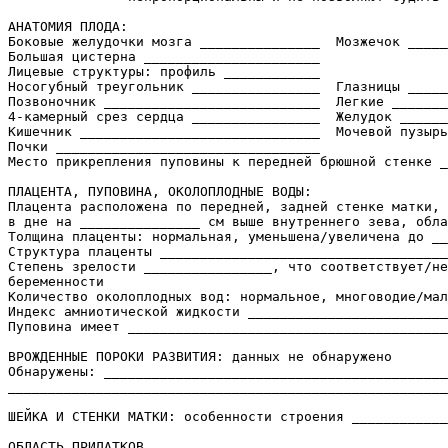
АНАТОМИЯ ПЛОДА:

Боковые желудочки мозга _______________  Мозжечок _____
Большая цистерна ______________________

Лицевые структуры: профиль ____________

Носогубный треугольник ________________  Глазницы _____
Позвоночник ___________________________  Легкие _______
4-камерный срез сердца ________________  Желудок ______
Кишечник ______________________________  Мочевой пузырь
Почки _________________________________

Место прикрепления пуповины к передней брюшной стенке _
ПЛАЦЕНТА, ПУПОВИНА, ОКОЛОПЛОДНЫЕ ВОДЫ:

Плацента расположена по передней, задней стенке матки, 
в дне на _______________ см выше внутреннего зева, обла
Толщина плаценты: нормальная, уменьшена/увеличена до __
Структура плаценты ____________________________________
Степень зрелости ________________, что соответствует/не
беременности

Количество околоплодных вод: нормальное, многоводие/мал
Индекс амниотической жидкости _________________________
Пуповина имеет ________________________________________
ВРОЖДЕННЫЕ ПОРОКИ РАЗВИТИЯ: данных не обнаружено

Обнаружены: ___________________________________________
_______________________________________________________
ШЕЙКА И СТЕНКИ МАТКИ: особенности строения ____________
ОБЛАСТЬ ПРИДАТКОВ _____________________________________