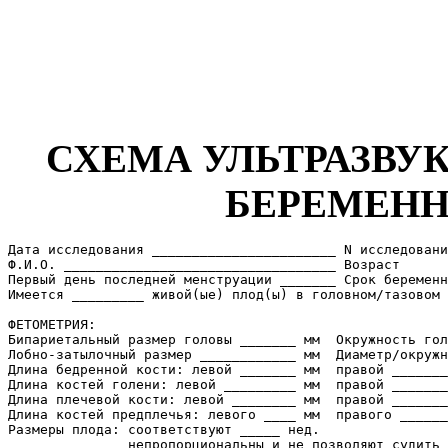
СХЕМА УЛЬТРАЗВУ
БЕРЕМЕН
Дата исследования _______________________ N исследовани
Ф.И.О. __________________________________ Возраст

Первый день последней менструации _______ Срок беременн
Имеется _________ живой(ые) плод(ы) в головном/тазовом 
ФЕТОМЕТРИЯ:

Бипариетальный размер головы _______ мм  Окружность гол
Лобно-затылочный размер ____________ мм  Диаметр/окружн
Длина бедренной кости: левой _______ мм  правой _______
Длина костей голени: левой _________ мм  правой _______
Длина плечевой кости: левой ________ мм  правой _______
Длина костей предплечья: левого ____ мм  правого ______
Размеры плода: соответствуют _____ нед.

               непропорциональны и не позволяют судить 