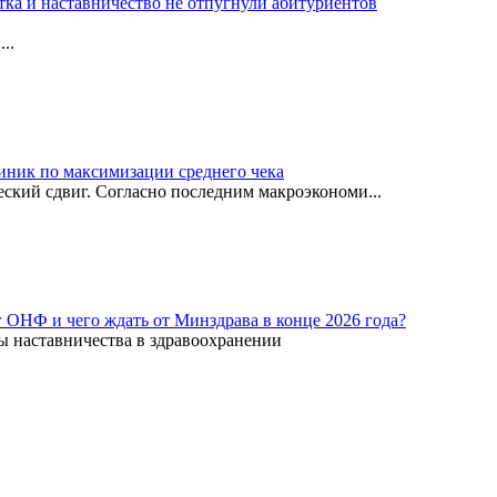
тка и наставничество не отпугнули абитуриентов
..
иник по максимизации среднего чека
ский сдвиг. Согласно последним макроэкономи...
г ОНФ и чего ждать от Минздрава в конце 2026 года?
ы наставничества в здравоохранении