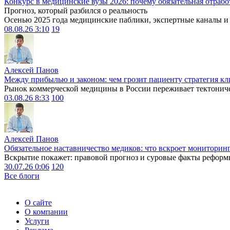
Конкурс в медицинские вузы 2026: почему обязательная отрабо
Прогноз, который разбился о реальность
Осенью 2025 года медицинские паблики, экспертные каналы и .
08.08.26 3:10
19
Алексей Панов
Между прибылью и законом: чем грозит пациенту стратегия кл
Рынок коммерческой медицины в России переживает тектониче
03.08.26 8:33
100
Алексей Панов
Обязательное наставничество медиков: что вскроет мониторин
Вскрытие покажет: правовой прогноз и суровые факты реформ
30.07.26 0:06
120
Все блоги
О сайте
О компании
Услуги