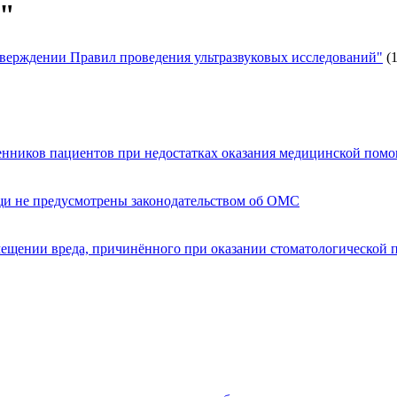
й"
тверждении Правил проведения ультразвуковых исследований"
(
енников пациентов при недостатках оказания медицинской пом
щи не предусмотрены законодательством об ОМС
мещении вреда, причинённого при оказании стоматологической