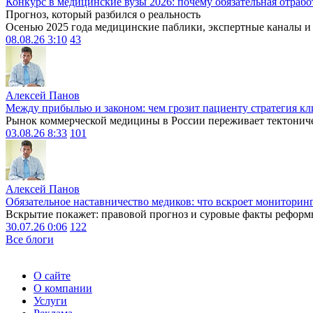
Конкурс в медицинские вузы 2026: почему обязательная отрабо
Прогноз, который разбился о реальность
Осенью 2025 года медицинские паблики, экспертные каналы и .
08.08.26 3:10
43
Алексей Панов
Между прибылью и законом: чем грозит пациенту стратегия кл
Рынок коммерческой медицины в России переживает тектониче
03.08.26 8:33
101
Алексей Панов
Обязательное наставничество медиков: что вскроет мониторин
Вскрытие покажет: правовой прогноз и суровые факты реформ
30.07.26 0:06
122
Все блоги
О сайте
О компании
Услуги