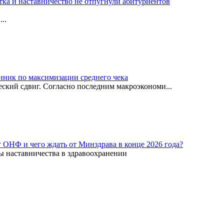
тка и наставничество не отпугнули абитуриентов
..
иник по максимизации среднего чека
ский сдвиг. Согласно последним макроэкономи...
г ОНФ и чего ждать от Минздрава в конце 2026 года?
ы наставничества в здравоохранении