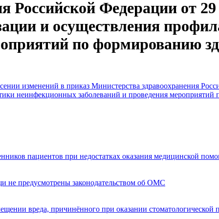
 Российской Федерации от 29 
зации и осуществления профи
роприятий по формированию зд
есении изменений в приказ Министерства здравоохранения Росси
тики неинфекционных заболеваний и проведения мероприятий 
енников пациентов при недостатках оказания медицинской пом
щи не предусмотрены законодательством об ОМС
мещении вреда, причинённого при оказании стоматологической