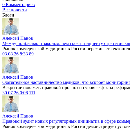
0 Комментариев
Все новости
Блоги
Алексей Панов
Между прибылью и законом: чем грозит пациенту стратегия кл
Рынок коммерческой медицины в России переживает тектониче
03.08.26 8:33
89
Алексей Панов
Обязательное наставничество медиков: что вскроет мониторин
Вскрытие покажет: правовой прогноз и суровые факты реформ
30.07.26 0:06
111
Алексей Панов
Правовой аудит новых регуляторных инициатив в сфере комме
Рынок коммерческой медицины в России демонстрирует устойчи