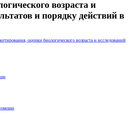
логического возраста и
льтатов и порядку действий в
кетирования, оценки биологического возраста и исследований
ощи
 помощи