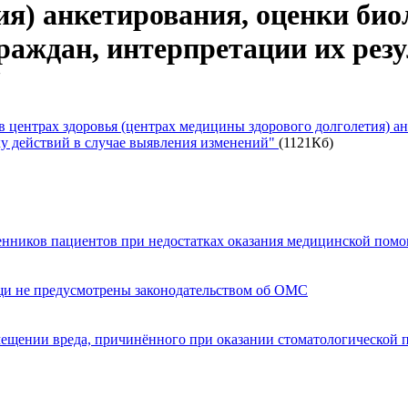
я) анкетирования, оценки био
аждан, интерпретации их резу
"
 центрах здоровья (центрах медицины здорового долголетия) ан
ку действий в случае выявления изменений"
(1121Кб)
енников пациентов при недостатках оказания медицинской пом
щи не предусмотрены законодательством об ОМС
мещении вреда, причинённого при оказании стоматологической