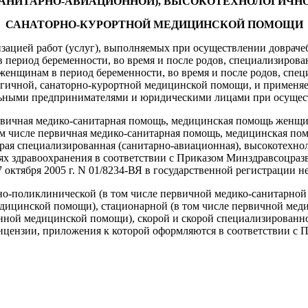
САНИТАРНО-АВИАЦИОННОЙ), ВЫСОКОТЕХНОЛОГИЧНО
САНАТОРНО-КУРОРТНОЙ МЕДИЦИНСКОЙ ПОМОЩИ
изацией работ (услуг), выполняемых при осуществлении довраче
ериод беременности, во время и после родов, специализирова
нщинам в период беременности, во время и после родов, спец
гичной, санаторно-курортной медицинской помощи, и применяе
альными предпринимателями и юридическими лицами при осущес
ервичная медико-санитарная помощь, медицинская помощь женщин
ом числе первичная медико-санитарная помощь, медицинская по
орая специализированная (санитарно-авиационная), высокотехн
 здравоохранения в соответствии с Приказом Минздравсоцразви
ктября 2005 г. N 01/8234-ВЯ в государственной регистрации не
орно-поликлинической (в том числе первичной медико-санитар
медицинской помощи), стационарной (в том числе первичной м
анной медицинской помощи), скорой и скорой специализированн
ензии, приложения к которой оформляются в соответствии с П