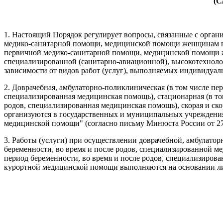
(
1. Настоящий Порядок регулирует вопросы, связанные с орган
медико-санитарной помощи, медицинской помощи женщинам в п
первичной медико-санитарной помощи, медицинской помощи же
специализированной (санитарно-авиационной), высокотехноло
зависимости от видов работ (услуг), выполняемых индивиду
2. Доврачебная, амбулаторно-поликлиническая (в том числе п
специализированная медицинская помощь), стационарная (в т
родов, специализированная медицинская помощь), скорая и ск
организуются в государственных и муниципальных учреждениях
медицинской помощи" (согласно письму Минюста России от 27 о
3. Работы (услуги) при осуществлении доврачебной, амбулат
беременности, во время и после родов, специализированной 
период беременности, во время и после родов, специализиров
курортной медицинской помощи выполняются на основании лиц