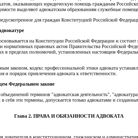
окатов, оказывающих юридическую помощь гражданам Российско
димости выделяют адвокатским образованиям служебные помещен
предусмотренное для граждан Конституцией Российской Федерац
 адвокатуре
е основывается на Конституции Российской Федерации и состоит
ми нормативных правовых актов Правительства Российской Феде
ых в пределах полномочий, установленных настоящим Федераль
ым законом, кодекс профессиональной этики адвоката устанавл
ия и порядок привлечения адвоката к ответственности.
щем Федеральном законе
ъединений терминов "адвокатская деятельность", "адвокатура", 
в себя эти термины, допускается только адвокатами и созданн
Глава 2. ПРАВА И ОБЯЗАННОСТИ АДВОКАТА
ля доверителя в конституционном, гражданском и административ