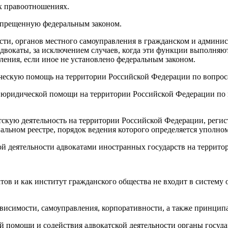
ых правоотношениях.
апрещенную федеральным законом.
сти, органов местного самоуправления в гражданском и админис
вокаты, за исключением случаев, когда эти функции выполняют
ления, если иное не установлено федеральным законом.
ческую помощь на территории Российской Федерации по вопроса
 юридической помощи на территории Российской Федерации по 
тскую деятельность на территории Российской Федерации, реги
иальном реестре, порядок ведения которого определяется упол
кой деятельности адвокатами иностранных государств на террит
ов и как институт гражданского общества не входит в систему 
ависимости, самоуправления, корпоративности, а также принцип
ой помощи и содействия адвокатской деятельности органы госуд