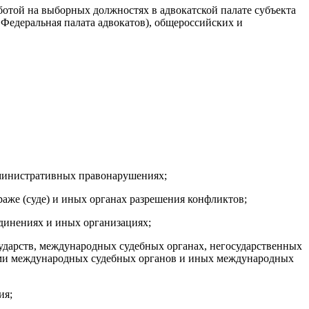
аботой на выборных должностях в адвокатской палате субъекта
 Федеральная палата адвокатов), общероссийских и
административных правонарушениях;
траже (суде) и иных органах разрешения конфликтов;
единениях и иных организациях;
сударств, международных судебных органах, негосударственных
тами международных судебных органов и иных международных
ия;