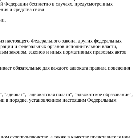
й Федерации бесплатно в случаях, предусмотренных
ия и средства связи.
ии.
 из настоящего Федерального закона, других федеральных
рации и федеральных органов исполнительной власти,
ным законом, законов и иных нормативных правовых актов
ивает обязательные для каждого адвоката правила поведения
"адвокат", "адвокатская палата", "адвокатское образование",
ыми в порядке, установленном настоящим Федеральным
ном судопроизводстве, а также в качестве представителя или