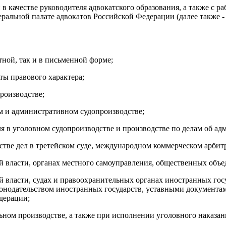
в качестве руководителя адвокатского образования, а также с р
деральной палате адвокатов Российской Федерации (далее также -
тной, так и в письменной форме;
нты правового характера;
роизводстве;
ом и административном судопроизводстве;
еля в уголовном судопроизводстве и производстве по делам об 
льстве дел в третейском суде, международном коммерческом арби
ой власти, органах местного самоуправления, общественных объ
ой власти, судах и правоохранительных органах иностранных го
законодательством иностранных государств, уставными докумен
дерации;
льном производстве, а также при исполнении уголовного наказан