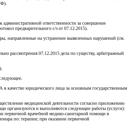
РФ).
 к административной ответственности за совершение
токол предварительного с/з от 07.12.2015).
еры, направленные на устранение выявленных нарушений (см.
ельно рассмотрения 07.12.2015 дела по существу, арбитражный
).
 следующее.
 в качестве юридического лица за основным государственным
существление медицинской деятельности согласно приложению
мощи организуются и выполняются следующие работы (услуги):
нии первичной врачебной медико-санитарной помощи в
онара по: терапии; при оказании первичной