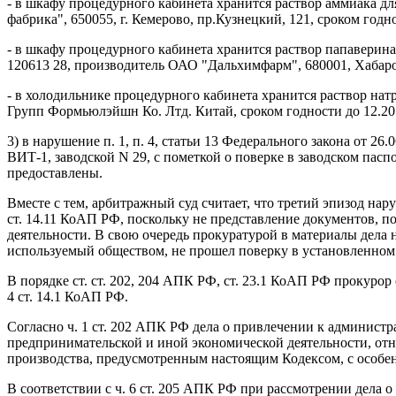
- в шкафу процедурного кабинета хранится раствор аммиака д
фабрика", 650055, г. Кемерово, пр.Кузнецкий, 121, сроком годно
- в шкафу процедурного кабинета хранится раствор папаверина
120613 28, производитель ОАО "Дальхимфарм", 680001, Хабаровс
- в холодильнике процедурного кабинета хранится раствор нат
Групп Формьюлэйшн Ко. Лтд. Китай, сроком годности до 12.201
3) в нарушение п. 1, п. 4, статьи 13 Федерального закона от 
ВИТ-1, заводской N 29, с пометкой о поверке в заводском пас
предоставлены.
Вместе с тем, арбитражный суд считает, что третий эпизод нар
ст. 14.11 КоАП РФ, поскольку не представление документов,
деятельности. В свою очередь прокуратурой в материалы дела 
используемый обществом, не прошел поверку в установленном
В порядке ст. ст. 202, 204 АПК РФ, ст. 23.1 КоАП РФ прокуро
4 ст. 14.1 КоАП РФ.
Согласно ч. 1 ст. 202 АПК РФ дела о привлечении к админис
предпринимательской и иной экономической деятельности, от
производства, предусмотренным настоящим Кодексом, с особе
В соответствии с ч. 6 ст. 205 АПК РФ при рассмотрении дела 