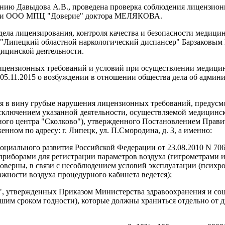
ению Давыдова А.В., проведена проверка соблюдения лицензионн
ости ООО МПЦ "Доверие" доктора МЕЛЯКОВА.
тдела лицензирования, контроля качества и безопасности медиц
 "Липецкий областной наркологический диспансер" Барзаковым 
ицинской деятельности.
ицензионных требований и условий при осуществлении медицин
05.11.2015 о возбуждении в отношении общества дела об админи
ется в вину грубые нарушения лицензионных требований, предусм
сключением указанной деятельности, осуществляемой медицинс
ого центра "Сколково"), утвержденного Постановлением Правит
ном по адресу: г. Липецк, ул. П.Смородина, д. 3, а именно:
социального развития Российской Федерации от 23.08.2010 N 70
 приборами для регистрации параметров воздуха (гигрометрами 
оверны, в связи с несоблюдением условий эксплуатации (психром
жности воздуха процедурного кабинета ведется);
", утвержденных Приказом Министерства здравоохранения и соци
кшим сроком годности), которые должны храниться отдельно от 