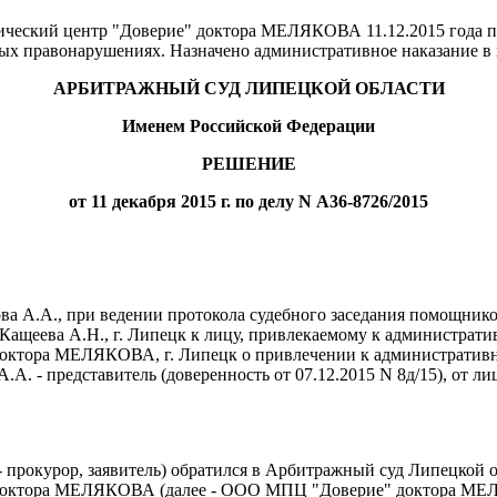
ческий центр "Доверие" доктора МЕЛЯКОВА 11.12.2015 года пр
ых правонарушениях. Назначено административное наказание в 
АРБИТРАЖНЫЙ СУД ЛИПЕЦКОЙ ОБЛАСТИ
Именем Российской Федерации
РЕШЕНИЕ
от 11 декабря 2015 г. по делу N А36-8726/2015
а А.А., при ведении протокола судебного заседания помощнико
 Кащеева А.Н., г. Липецк к лицу, привлекаемому к администрати
октора МЕЛЯКОВА, г. Липецк о привлечении к административной
А.А. - представитель (доверенность от 07.12.2015 N 8д/15), от 
- прокурор, заявитель) обратился в Арбитражный суд Липецкой 
 доктора МЕЛЯКОВА (далее - ООО МПЦ "Доверие" доктора МЕЛ