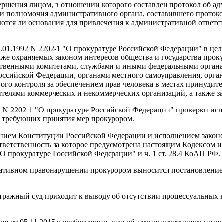
ершения лицом, в отношении которого составлен протокол об а
и полномочия административного органа, составившего протоко
ются ли основания для привлечения к административной ответст
7.01.1992 N 2202-1 "О прокуратуре Российской Федерации" в цел
акже охраняемых законом интересов общества и государства прок
ственными комитетами, службами и иными федеральными орган
ссийской Федерации, органами местного самоуправления, орган
о контроля за обеспечением прав человека в местах принудите
телями коммерческих и некоммерческих организаций, а также за
992 N 2202-1 "О прокуратуре Российской Федерации" проверки и
, требующих принятия мер прокурором.
ением Конституции Российской Федерации и исполнением закон
ветственность за которое предусмотрена настоящим Кодексом и
"О прокуратуре Российской Федерации" и ч. 1 ст. 28.4 КоАП РФ.
тративном правонарушении прокурором выносится постановление
итражный суд приходит к выводу об отсутствии процессуальных
я от 05.11.2015 о возбуждении дела об административном право