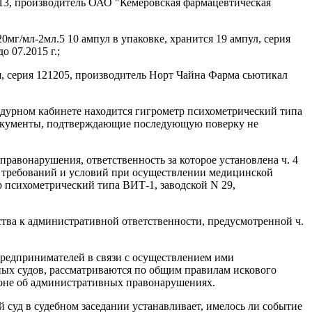
0313, производитель ОАО "Кемеровская фармацевтическая
мг/мл-2мл.5 10 ампул в упаковке, хранится 19 ампул, серия
 07.2015 г.;
я, серия 121205, производитель Норт Чайна Фарма сьютикал
оцедурном кабинете находится гигрометр психометрический типа
а, документы, подтверждающие последующую поверку не
правонарушения, ответственность за которое установлена ч. 4
х требований и условий при осуществлении медицинской
р психометрический типа ВИТ-1, заводской N 29,
ства к административной ответственности, предусмотренной ч.
предпринимателей в связи с осуществлением ими
ых судов, рассматриваются по общим правилам искового
коне об административных правонарушениях.
 суд в судебном заседании устанавливает, имелось ли событие