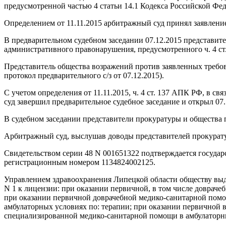
предусмотренной частью 4 статьи 14.1 Кодекса Российской Ф
Определением от 11.11.2015 арбитражный суд принял заявление
В предварительном судебном заседании 07.12.2015 представит
административного правонарушения, предусмотренного ч. 4 ст.
Представитель общества возражений против заявленных требов
протокол предварительного с/з от 07.12.2015).
С учетом определения от 11.11.2015, ч. 4 ст. 137 АПК РФ, в с
суд завершил предварительное судебное заседание и открыл 07.
В судебном заседании представители прокуратуры и общества по
Арбитражный суд, выслушав доводы представителей прокуратур
Свидетельством серии 48 N 001651322 подтверждается госуд
регистрационным номером 1134824002125.
Управлением здравоохранения Липецкой области обществу выд
N 1 к лицензии: при оказании первичной, в том числе доврач
при оказании первичной доврачебной медико-санитарной помо
амбулаторных условиях по: терапии; при оказании первичной 
специализированной медико-санитарной помощи в амбулаторны