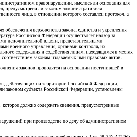
дминистративном правонарушении, имелись ли основания для
л, предусмотрена ли законом административная
венности лица, в отношении которого составлен протокол, а
ях обеспечения верховенства закона, единства и укрепления
уратура Российской Федерации осуществляет надзор за
ами исполнительной власти, представительными
ами военного управления, органами контроля, их
льного содержания и содействия лицам, находящимся в местах
 соответствием законам издаваемых ими правовых актов.
сполнения законов проводятся на основании поступившей в
ов, действующих на территории Российской Федерации,
ли законом субъекта Российской Федерации, установлены
, которое должно содержать сведения, предусмотренные
 нарушений при производстве по делу об административном
нарушении соответствует требованиям ч. 1 ст. 28.2 КоАП РФ.