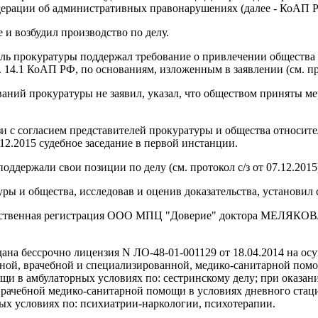
едерации об административных правонарушениях (далее - КоАП 
 и возбудил производство по делу.
ель прокуратуры поддержал требование о привлечении общества
 14.1 КоАП РФ, по основаниям, изложенным в заявлении (см. про
аний прокуратуры не заявил, указал, что обществом приняты м
вязи с согласием представителей прокуратуры и общества относит
12.2015 судебное заседание в первой инстанции.
ддержали свои позиции по делу (см. протокол с/з от 07.12.2015
ы и общества, исследовав и оценив доказательства, установил
арственная регистрация ООО МПЦ "Доверие" доктора МЕЛЯКОВА
ана бессрочно лицензия N ЛО-48-01-001129 от 18.04.2014 на о
ебной, врачебной и специализированной, медико-санитарной по
щи в амбулаторных условиях по: сестринскому делу; при оказа
врачебной медико-санитарной помощи в условиях дневного стаци
х условиях по: психиатрии-наркологии, психотерапии.