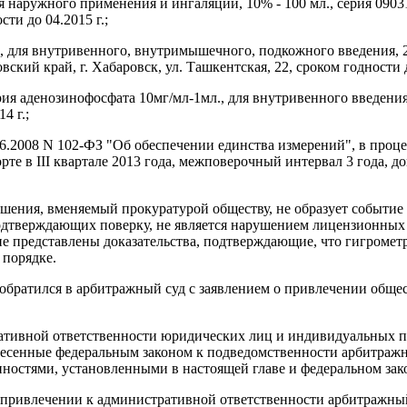
ля наружного применения и ингаляций, 10% - 100 мл., серия 09
сти до 04.2015 г.;
, для внутривенного, внутримышечного, подкожного введения, 20
кий край, г. Хабаровск, ул. Ташкентская, 22, сроком годности до
рия аденозинофосфата 10мг/мл-1мл., для внутривенного введени
4 г.;
26.06.2008 N 102-ФЗ "Об обеспечении единства измерений", в пр
порте в III квартале 2013 года, межповерочный интервал 3 год
ушения, вменяемый прокуратурой обществу, не образует событие 
 подтверждающих поверку, не является нарушением лицензионны
не представлены доказательства, подтверждающие, что гигромет
 порядке.
р обратился в арбитражный суд с заявлением о привлечении обще
тративной ответственности юридических лиц и индивидуальных 
несенные федеральным законом к подведомственности арбитражн
нностями, установленными в настоящей главе и федеральном за
о привлечении к административной ответственности арбитражный