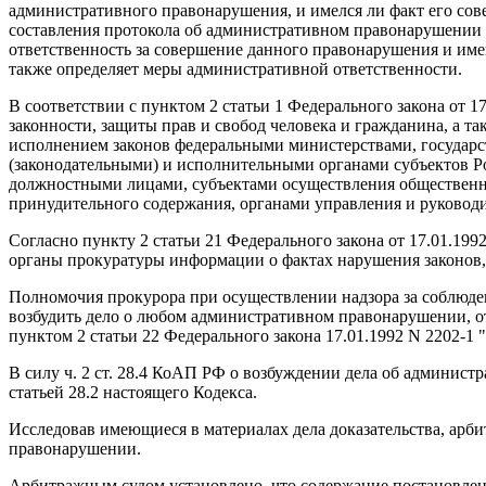
административного правонарушения, и имелся ли факт его сов
составления протокола об административном правонарушении 
ответственность за совершение данного правонарушения и име
также определяет меры административной ответственности.
В соответствии с пунктом 2 статьи 1 Федерального закона от 1
законности, защиты прав и свобод человека и гражданина, а т
исполнением законов федеральными министерствами, государ
(законодательными) и исполнительными органами субъектов Ро
должностными лицами, субъектами осуществления общественног
принудительного содержания, органами управления и руководи
Согласно пункту 2 статьи 21 Федерального закона от 17.01.1
органы прокуратуры информации о фактах нарушения законов
Полномочия прокурора при осуществлении надзора за соблюд
возбудить дело о любом административном правонарушении, от
пунктом 2 статьи 22 Федерального закона 17.01.1992 N 2202-1 
В силу ч. 2 ст. 28.4 КоАП РФ о возбуждении дела об админис
статьей 28.2 настоящего Кодекса.
Исследовав имеющиеся в материалах дела доказательства, арб
правонарушении.
Арбитражным судом установлено, что содержание постановлени