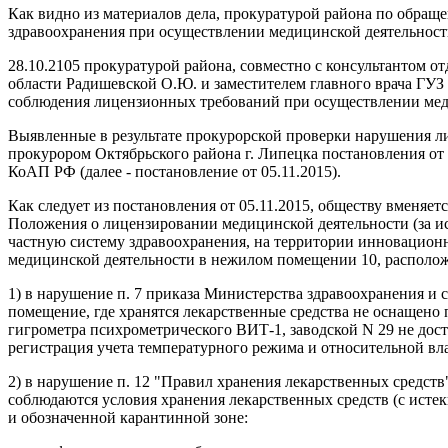
Как видно из материалов дела, прокуратурой района по обращ
здравоохранения при осуществлении медицинской деятельн
28.10.2105 прокуратурой района, совместно с консультантом о
области Радишевской О.Ю. и заместителем главного врача ГУЗ
соблюдения лицензионных требований при осуществлении мед
Выявленные в результате прокурорской проверки нарушения л
прокурором Октябрьского района г. Липецка постановления от 
КоАП РФ (далее - постановление от 05.11.2015).
Как следует из постановления от 05.11.2015, обществу вменя
Положения о лицензировании медицинской деятельности (за и
частную систему здравоохранения, на территории инновационн
медицинской деятельности в нежилом помещении 10, расположен
1) в нарушение п. 7 приказа Министерства здравоохранения и 
помещение, где хранятся лекарственные средства не оснащено
гигрометра психрометрического ВИТ-1, заводской N 29 не дост
регистрация учета температурного режима и относительной вла
2) в нарушение п. 12 "Правил хранения лекарственных средств
соблюдаются условия хранения лекарственных средств (с исте
и обозначенной карантинной зоне: