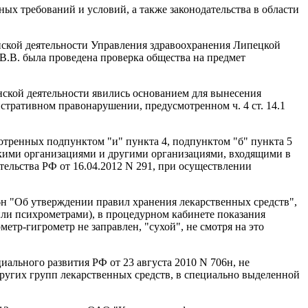
ых требований и условий, а также законодательства в области
инской деятельности Управления здравоохранения Липецкой
В.В. была проведена проверка общества на предмет
ской деятельности явились основанием для вынесения
стративном правонарушении, предусмотренном ч. 4 ст. 14.1
отренных подпунктом "и" пункта 4, подпунктом "б" пункта 5
кими организациями и другими организациями, входящими в
ельства РФ от 16.04.2012 N 291, при осуществлении
6н "Об утверждении правил хранения лекарственных средств",
или психрометрами), в процедурном кабинете показания
етр-гигрометр не заправлен, "сухой", не смотря на это
ального развития РФ от 23 августа 2010 N 706н, не
других групп лекарственных средств, в специально выделенной