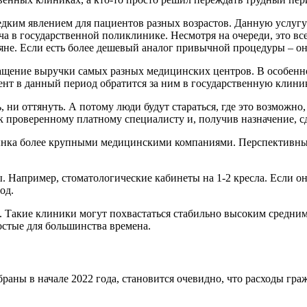
редким явлением для пациентов разных возрастов. Данную услуг
ача в государственной поликлинике. Несмотря на очереди, это 
ияне. Если есть более дешевый аналог привычной процедуры – он
окращение выручки самых разных медицинских центров. В особенн
ент в данный период обратится за ним в государственную клини
, ни оттянуть. А потому люди будут стараться, где это возможн
я к проверенному платному специалисту и, получив назначение,
ынка более крупными медицинскими компаниями. Перспективны
. Например, стоматологические кабинеты на 1-2 кресла. Если он
од.
. Такие клиники могут похвастаться стабильно высоким средним 
остые для большинства времена.
аны в начале 2022 года, становится очевидно, что расходы граж