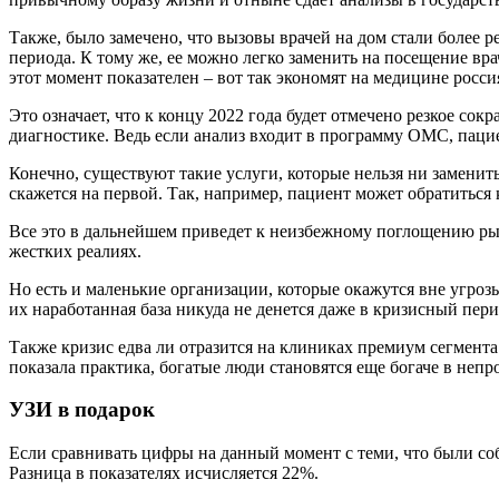
Также, было замечено, что вызовы врачей на дом стали более 
периода. К тому же, ее можно легко заменить на посещение вр
этот момент показателен – вот так экономят на медицине росс
Это означает, что к концу 2022 года будет отмечено резкое с
диагностике. Ведь если анализ входит в программу ОМС, паци
Конечно, существуют такие услуги, которые нельзя ни заменить
скажется на первой. Так, например, пациент может обратитьс
Все это в дальнейшем приведет к неизбежному поглощению р
жестких реалиях.
Но есть и маленькие организации, которые окажутся вне угрозы
их наработанная база никуда не денется даже в кризисный пери
Также кризис едва ли отразится на клиниках премиум сегмента
показала практика, богатые люди становятся еще богаче в непр
УЗИ в подарок
Если сравнивать цифры на данный момент с теми, что были собр
Разница в показателях исчисляется 22%.