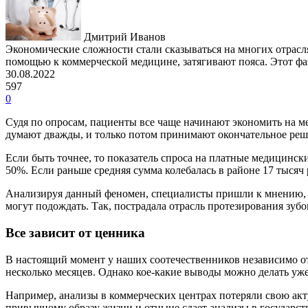
Дмитрий Иванов
Экономические сложности стали сказываться на многих отрасл
помощью к коммерческой медицине, затягивают пояса. Этот фа
30.08.2022
597
0
Судя по опросам, пациенты все чаще начинают экономить на м
думают дважды, и только потом принимают окончательное реше
Если быть точнее, то показатель спроса на платные медицинск
50%. Если раньше средняя сумма колебалась в районе 17 тысяч р
Анализируя данный феномен, специалисты пришли к мнению, чт
могут подождать. Так, пострадала отрасль протезирования зубов
Все зависит от ценника
В настоящий момент у наших соотечественников независимо от
несколько месяцев. Однако кое-какие выводы можно делать уже
Например, анализы в коммерческих центрах потеряли свою акт
привычному образу жизни и отныне сдает анализы в государств