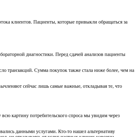
отока клиентов. Пациенты, которые привыкли обращаться за
абораторной диагностики. Перед сдачей анализов пациенты
сло транзакций. Сумма покупок также стала ниже более, чем на
вычленяют сейчас лишь самые важные, откладывая те, что
 всю картину потребительского спроса мы увидим через
овались данными услугами. Кто-то нашел альтернативу
д, не отказываясь от услуг частных клиник навсегда.