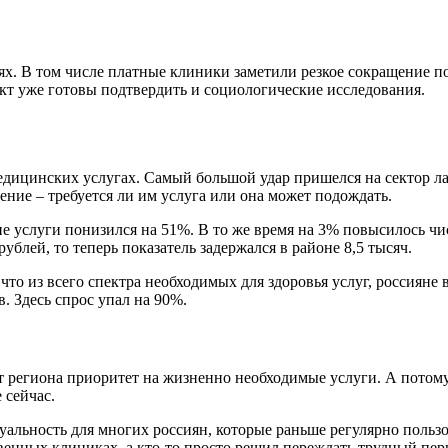
ях. В том числе платные клиники заметили резкое сокращение п
кт уже готовы подтвердить и социологические исследования.
едицинских услугах. Самый большой удар пришелся на сектор л
ние – требуется ли им услуга или она может подождать.
ие услуги понизился на 51%. В то же время на 3% повысилось чи
ублей, то теперь показатель задержался в районе 8,5 тысяч.
о из всего спектра необходимых для здоровья услуг, россияне 
. Здесь спрос упал на 90%.
 региона приоритет на жизненно необходимые услуги. А потому
 сейчас.
уальность для многих россиян, которые раньше регулярно польз
енных клиниках, а кто-то просто решил переждать трудный перио