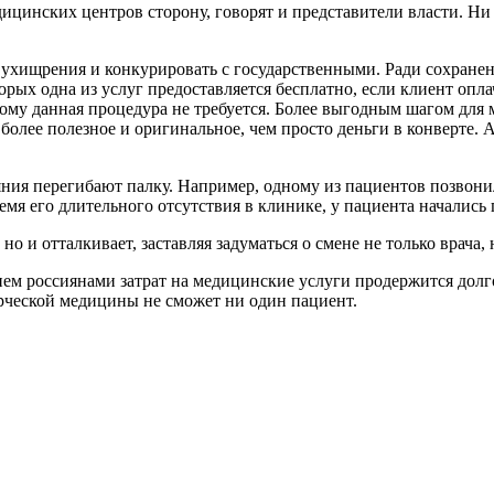
ицинских центров сторону, говорят и представители власти. Ни 
 ухищрения и конкурировать с государственными. Ради сохране
орых одна из услуг предоставляется бесплатно, если клиент опл
кому данная процедура не требуется. Более выгодным шагом для
более полезное и оригинальное, чем просто деньги в конверте. 
яния перегибают палку. Например, одному из пациентов позвонил
мя его длительного отсутствия в клинике, у пациента начались
но и отталкивает, заставляя задуматься о смене не только врача,
нием россиянами затрат на медицинские услуги продержится до
ерческой медицины не сможет ни один пациент.