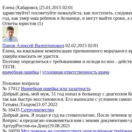
Елена
|
Хабаровск
|
25.01.2015 02:01
здравствуйте! посоветуйте пожалуйста, как поступить. следоват
год, как умер наш ребенок в больнице, и могут выйти сроки, а 
Ответы юристов (1)
Панов Алексей Валентинович
02.02.2015 02:01
Елена, на взыскание компенсации причиненного морального вре
ущерба взыскать не удастся.
Поэтому определиться с требованиями и исходя из них - дейст
ТЕГИ:
врачебная ошибка
|
уголовная ответственность врача
Похожие вопросы
№ 17012
Врачебная ошибка или халатность
Добрый день, мой муж, 51 год попал в больницу с диагнозом 
так как быстро восстановился. Его выписали с условием самоиз
Татьяна
|
Талдом
|
31.07.2022
№ 16435
Сотрудничество
Добрый день. Я подал в суд на стоматологию. После лечения зу
Вопрос: я предлагаю ознакомиться вам с моими документами+док
Артур
|
Ростов-на-Дону
|
19.08.2021
№ 16059
Мед помощь не соответствует определённым требова