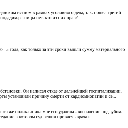
данским истцом в рамках уголовного дела, т. к. пошел третий
 подадим.разницы нет. кто из них прав?
 - 3 года, как только за эти сроки вышли сумму материального
бстановки. Он написал отказ от дальнейшей госпитализации,
ерты установили причину смерти от кардиомиопатии и се...
б эта же поликлиника мне его удалила - воспаление под зубом.
дание в котором суд решил привлечь врача в...