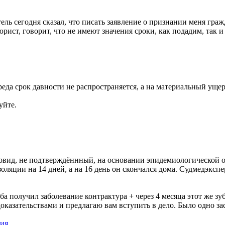
ель сегодня сказал, что писать заявление о признании меня граж
юрист, говорит, что не имеют значения сроки, как подадим, так и
да срок давности не распространяется, а на материальный ущерб
вуйте.
Ковид, не подтверждённный, на основании эпидемиологической о
оляции на 14 дней, а на 16 день он скончался дома. Судмедэксп
ба получил заболевание контрактура + через 4 месяца этот же зу
азательствами и предлагаю вам вступить в дело. Было одно засе
ния