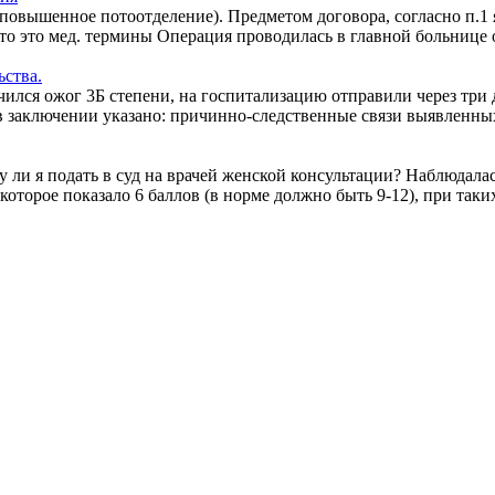
повышенное потоотделение). Предметом договора, согласно п.1 
что это мед. термины Операция проводилась в главной больнице 
ьства.
ился ожог 3Б степени, на госпитализацию отправили через три д
 в заключении указано: причинно-следственные связи выявленны
 ли я подать в суд на врачей женской консультации? Наблюдалас
которое показало 6 баллов (в норме должно быть 9-12), при так