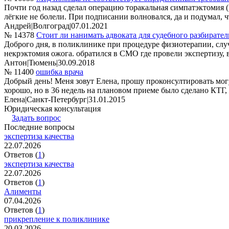
Почти год назад сделал операцию торакальная симпатэктомия (
лёгкие не болели. При подписании волновался, да и подумал, 
Андрей
|
Волгоград
|
07.01.2021
№ 14378
Стоит ли нанимать адвоката для судебного разбирател
Доброго дня, в поликлинике при процедуре физиотерапии, случ
некрэктомия ожога. обратился в СМО где провели экспертизу,
Антон
|
Тюмень
|
30.09.2018
№ 11400
ошибка врача
Добрый день! Меня зовут Елена, прошу проконсултировать могу
хорошо, но в 36 недель на плановом приеме было сделано КТГ, 
Елена
|
Санкт-Петербург
|
31.01.2015
Юридическая консультация
Задать вопрос
Последние вопросы
экспертиза качества
22.07.2026
Ответов (
1
)
экспертиза качества
22.07.2026
Ответов (
1
)
Алименты
07.04.2026
Ответов (
1
)
прикрепление к поликлинике
20.03.2026