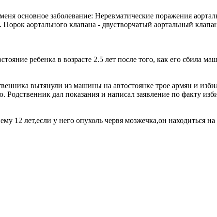
еня основное заболевание: Неревматические поражения аорталь
лией. Порок аортального клапана - двустворчатый аорталь
стояние ребенка в возрасте 2.5 лет после того, как его сбила ма
венника вытянули из машины на автостоянке трое армян и избил
 Родственник дал показания и написал заявление по факту избие
му 12 лет,если у него опухоль червя мозжечка,он находиться на