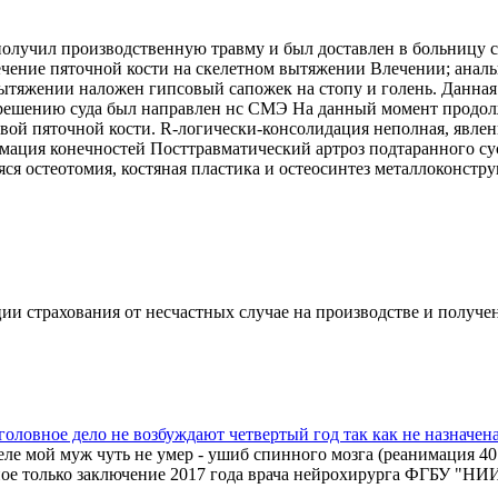
 получил производственную травму и был доставлен в больницу 
чение пяточной кости на скелетном вытяжении Влечении; аналь
 вытяжении наложен гипсовый сапожек на стопу и голень. Данная
ешению суда был направлен нс СМЭ На данный момент продолжа
ой пяточной кости. R-логически-консолидация неполная, явлени
рмация конечностей Посттравматический артроз подтаранного су
я остеотомия, костяная пластика и остеосинтез металлоконстру
ции страхования от несчастных случае на производстве и получе
головное дело не возбуждают четвертый год так как не назначе
е мой муж чуть не умер - ушиб спинного мозга (реанимация 40 с
ное только заключение 2017 года врача нейрохирурга ФГБУ "НИ