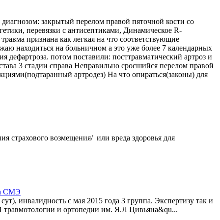
с диагнозом: закрытый перелом правой пяточной кости со
гетики, перевязки с антисептиками, Динамическое R-
 травма признана как легкая на что соответствующие
ю находиться на больничном а это уже более 7 календарных
я дефартроза. потом поставили: посттравматический артроз и
става 3 стадии справа Неправильно сросшийся перелом правой
кциями(подтаранный артродез) На что опираться(законы) для
ния страхового возмещения/ или вреда здоровья для
на СМЭ
ут), инвалидность с мая 2015 года 3 группа. Экспертизу так и
И травмотологии и ортопедии им. Я.Л Цивьяна&qu...