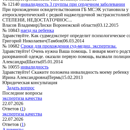
№ 12140
инвалидность 3 группы при сердечном заболевании
При прохождении освидетельствоания ГБ МСЭК установила у м
атеросклеротический с редкой наджелудочной экстрасисто
СТЕПЕНИ, НЕДОСТАТОЧНОС...
Власов Владимир
|
Лиски Воронежской области
|
03.12.2015
№ 10843
наезд на ребенка
Здравствуйте. Как судмедэксперт определит психологическое со
Григорий Николаевич
|
Тамбов
|
06.03.2014
№ 10682
Сроки для прохождения суд-медиц. экспертизы.
Здравствуйте! Очень нужна Ваша помощь. 1 января моего родст
разорванной одежде. оказали первую помощь, вызвали полицию.
Александра
|
Шахты
|
05.01.2014
№ 10055
инвалидность
Здравствуйте! Скажите положена инвалидность моему ребенку е
Ирина Александровна
|
Пермь
|
15.02.2013
Юридическая консультация
Задать вопрос
Последние вопросы
экспертиза качества
22.07.2026
Ответов (
1
)
экспертиза качества
22.07.2026
Ответов (
1
)
Алименты