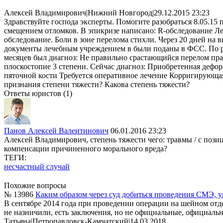
Алексей Владимирович
|
Нижний Новгород
|
29.12.2015 23:23
Здравствуйте господа эксперты. Помогите разобраться 8.05.15
смещением отломков. В эпикризе написано: R-обследование Ле
обследование. Боли в зоне перелома стихли. Через 20 дней на
документы лечебным учреждением в были поданы в ФСС. По р
месяцев был диагноз: Не правильно срастающийся перелом прав
плоскостопие 3 степени. Сейчас диагноз: Приобретенная дефо
пяточной кости Требуется оперативное лечение Корригирующаяс
признания степени тяжести? Какова степень тяжести?
Ответы юристов (1)
Панов Алексей Валентинович
06.01.2016 23:23
Алексей Владимирович, степень тяжести чего: травмы / с пози
компенсации причиненного морального вреда?
ТЕГИ:
несчастный случай
Похожие вопросы
№ 13986
Каким образом через суд добиться проведения СМЭ, у
В сентябре 2014 года при проведении операции на шейном отдел
не назничили, есть заключения, но не официальные, официаль
Татьяна
|
Петропавловск-Камчатский
|
14.03.2018