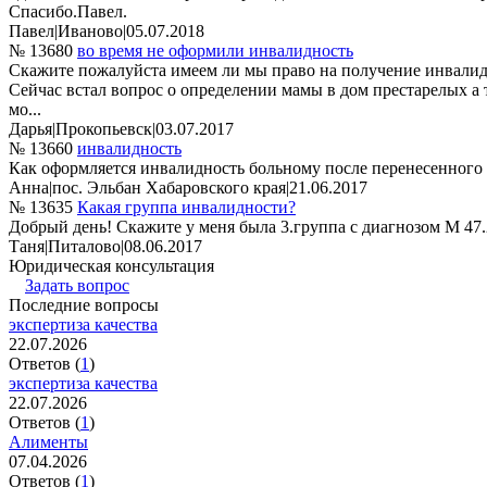
Спасибо.Павел.
Павел
|
Иваново
|
05.07.2018
№ 13680
во время не оформили инвалидность
Скажите пожалуйста имеем ли мы право на получение инвалидн
Сейчас встал вопрос о определении мамы в дом престарелых а
мо...
Дарья
|
Прокопьевск
|
03.07.2017
№ 13660
инвалидность
Как оформляется инвалидность больному после перенесенного и
Анна
|
пос. Эльбан Хабаровского края
|
21.06.2017
№ 13635
Какая группа инвалидности?
Добрый день! Скажите у меня была 3.группа с диагнозом М 47.
Таня
|
Питалово
|
08.06.2017
Юридическая консультация
Задать вопрос
Последние вопросы
экспертиза качества
22.07.2026
Ответов (
1
)
экспертиза качества
22.07.2026
Ответов (
1
)
Алименты
07.04.2026
Ответов (
1
)