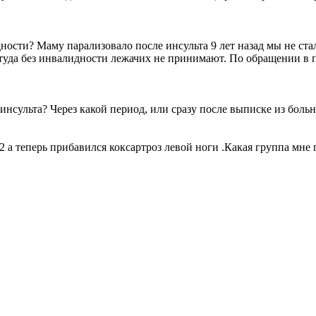
ости? Маму парализовало после инсульта 9 лет назад мы не ст
 туда без инвалидности лежачих не принимают. По обращении в
нсульта? Через какой период, или сразу после выписке из боль
2 а теперь прибавился коксартроз левой ноги .Какая группа мне