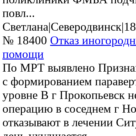
повл...
Светлана
|
Северодвинск
|
18
№ 18400
Отказ иногород
помощи
По МРТ выявлено Признак
с формированием паравер
уровне В г Прокопьевск н
операцию в соседнем г Н
отказывают в лечении Си
день ухудшается