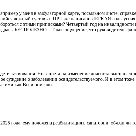
пример у меня в амбулаторной карте, посыльном листе, справке
осшийся ложный сустав - в ПРП же написано ЛЕГКАЯ вальгусная
бороться с этими приписками? Четвертый год на инвалидности и
драв - БЕСПОЛЕЗНО... Такое ощущение, что руководитель филиа
идетельствования. Но запрета на изменение диагноза выставленн
 свое суждение о заболевании освидетельствуемого. И в этом то
такими как Вы и описали.
2025 года, ему положена реабилитация в санатории, обязан ли 