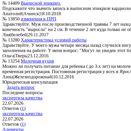
№ 14409
Выписной эпикриз.
Подскажите что значить запись в выписном эпикризе кардиолог
Анатолий
|
Ачинск
|
18.10.2018
№ 13850
изменения в ПРП
Здравствуйте. Муж после производственной травмы 7 лет наход
конечность "выросла" на 2 см. В течение 2 лет куда только не 
Лия
|
белебей
|
29.11.2017
№ 13280
Характеристика условий работы
Здравствуйте. У моего мужа четыре месяца назад случился инсу
заполнения на работе. У меня вопрос: "Могут ли увидев этот бл
Ольга
|
Тверь
|
23.12.2016
№ 13254
Молочная кухня
Можно ли получать питание для ребенка ( до 3-х лет) на молоч
временная регистрация. Постоянная регистрация у всех в Ярос
Анна
|
Железнодорожный
|
10.12.2016
Юридическая консультация
Задать вопрос
Последние вопросы
экспертиза качества
22.07.2026
Ответов (
1
)
экспертиза качества
22.07.2026
Ответов (
1
)
Алименты