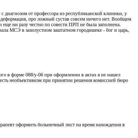
 с диагнозом от профессора из республиканской клиники, у
 деформация, про ложный сустав совсем ничего нет. Вообщем
 еще ни разу честно по совести ПРП не была заполнена.
ла МСЭ в захолустном заштатном городишеке - бог и царь,
ого в форме 088/у-06 при оформлении в актах я не нашел
же есть необъективизм при принятии решения комиссией бюро
терапевт оформить больничный лист на время нахождения в