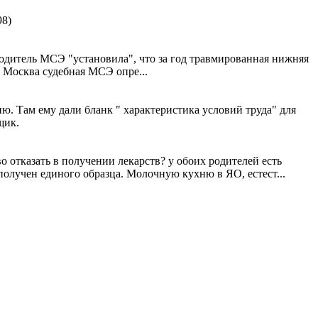
98)
оводитель МСЭ "установила", что за год травмированная нижняя
. Москва судебная МСЭ опре...
ю. Там ему дали бланк " характеристика условий труда" для
щик.
о отказать в получении лекарств? у обоих родителей есть
получен единого образца. Молочную кухню в ЯО, естест...