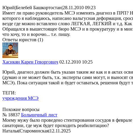
Юрий
|
Белебей Башкортостан
|
28.11.2010 09:23
Имеет ли право руководитель МСЭ изменять диагноз в ПРП? На
которого я наблюдаюсь, написано вальгусная деформация, ср
везде где можно вставлено слово ЛЕГКАЯ, ЛЕГКИЙ и т.д. Как 
Обращался в вышестоящее бюро МСЭ и в прокуратуру и в минз
что хочу, то и ворочю... т.е. пишу.
Ответы юристов (1)
Хасикян Карен Геворгович
02.12.2010 10:25
Юрий, диагноз должен быть указан таким же как и в актах осв
(думаю и не может быть, т.к. эксперты сами могут, и выносят
МСЭ). Пока ситуация такой и будет оставаться, решения будут 
ТЕГИ:
учреждения МСЭ
Похожие вопросы
№ 18837
Больничный лист
Моему мужу было проведено стентирования сосудов в феврале 
санатории, где муж будет проходить реабилитацию?
Наталья
|
Староминская
|
12.11.2025