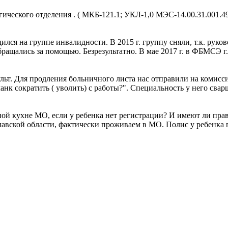
ического отделения . ( МКБ-121.1; УКЛ-1,0 МЭС-14.00.31.001.4
ился на группе инвалидности. В 2015 г. группу сняли, т.к. рук
обращались за помощью. Безрезультатно. В мае 2017 г. в ФБМСЭ г
льт. Для продления больничного листа нас отправили на комисси
анк сократить ( уволить) с работы?". Специальность у него свар
ной кухне МО, если у ребенка нет регистрации? И имеют ли прав
лавской области, фактически проживаем в МО. Полис у ребенка 