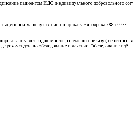
одписание пациентом ИДС (индивидуального добровольного сог
илитационной маршрутизации по приказу минздрава 788н?????
роза занимался эндокринолог, сейчас по приказу ( вероятнее вс
 где рекомендовано обследование и лечение. Обследование идёт п