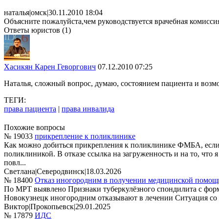
наталья
|
омск
|
30.11.2010 18:04
Объясните пожалуйста,чем руководствуется врачебная комиссия
Ответы юристов (1)
Хасикян Карен Геворгович
07.12.2010 07:25
Наталья, сложный вопрос, думаю, состоянием пациента и воз
ТЕГИ:
права пациента
|
права инвалида
Похожие вопросы
№ 19033
прикрепление к поликлинике
Как можно добиться прикрепления к поликлинике ФМБА, если 
поликлиникой. В отказе ссылка на загруженность и на то, чт
повл...
Светлана
|
Северодвинск
|
18.03.2026
№ 18400
Отказ иногородним в получении медицинской помощ
По МРТ выявлено Признаки туберкулёзного спондилита с форм
Новокузнецк иногородним отказывают в лечении Ситуация со 
Виктор
|
Прокопьевск
|
29.01.2025
№ 17879
ИДС