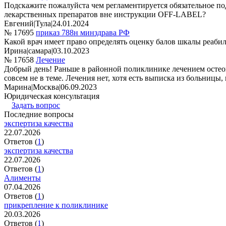
Подскажите пожалуйста чем регламентируется обязательное п
лекарственных препаратов вне инструкции OFF-LABEL?
Евгений
|
Тула
|
24.01.2024
№ 17695
приказ 788н минздрава РФ
Какой врач имеет право определять оценку балов шкалы реаб
Ирина
|
самара
|
03.10.2023
№ 17658
Лечение
Добрый день! Раньше в районной поликлинике лечением остеопо
совсем не в теме. Лечения нет, хотя есть выписка из больницы,
Марина
|
Москва
|
06.09.2023
Юридическая консультация
Задать вопрос
Последние вопросы
экспертиза качества
22.07.2026
Ответов (
1
)
экспертиза качества
22.07.2026
Ответов (
1
)
Алименты
07.04.2026
Ответов (
1
)
прикрепление к поликлинике
20.03.2026
Ответов (
1
)