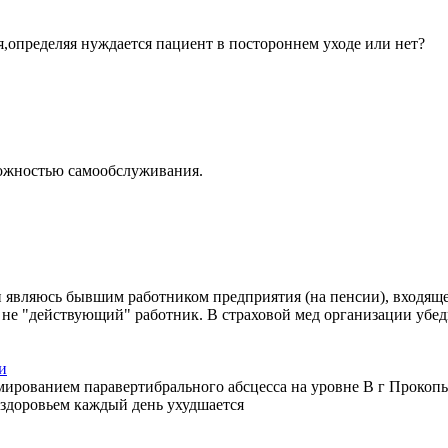
,определяя нуждается пациент в постороннем уходе или нет?
можностью самообслуживания.
являюсь бывшим работником предприятия (на пенсии), входяще
о я не "действующий" работник. В страховой мед организации у
и
ированием паравертибрального абсцесса на уровне В г Прокопь
здоровьем каждый день ухудшается