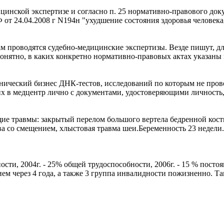
цинской экспертизе и согласно п. 25 нормативно-правового до
от 24.04.2008 г N194н "ухудшение состояния здоровья человека
м проводятся судебно-медицинские экспертизы. Везде пишут, дл
нятно, в каких конкретно нормативно-правовых актах указаны м
ический бизнес ДНК-тестов, исследований по которым не проводя
 в медцентр лично с документами, удостоверяющими личность, а 
щие травмы: закрытый перелом большого вертела бедренной кос
ева со смещением, хлыстовая травма шеи.Беременность 23 недел
сти, 2004г. - 25% общей трудоспособности, 2006г. - 15 % пост
м через 4 года, а также 3 группа инвалидности пожизненно. Та