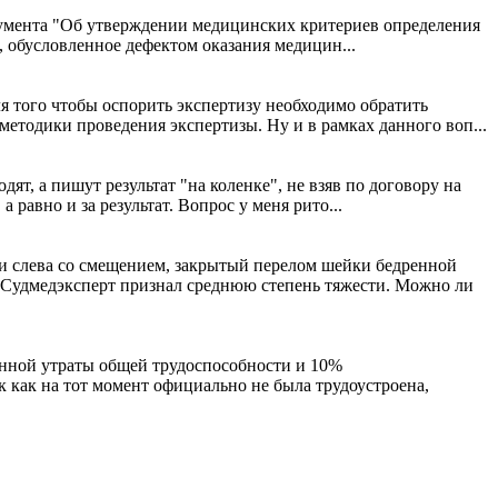
кумента "Об утверждении медицинских критериев определения
, обусловленное дефектом оказания медицин...
я того чтобы оспорить экспертизу необходимо обратить
етодики проведения экспертизы. Ну и в рамках данного воп...
т, а пишут результат "на коленке", не взяв по договору на
равно и за результат. Вопрос у меня рито...
ти слева со смещением, закрытый перелом шейки бедренной
и.Судмедэксперт признал среднюю степень тяжести. Можно ли
оянной утраты общей трудоспособности и 10%
к как на тот момент официально не была трудоустроена,