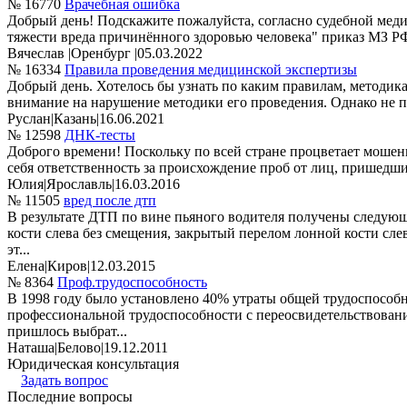
№ 16770
Врачебная ошибка
Добрый день! Подскажите пожалуйста, согласно судебной меди
тяжести вреда причинённого здоровью человека" приказ МЗ РФ 
Вячеслав
|
Оренбург
|
05.03.2022
№ 16334
Правила проведения медицинской экспертизы
Добрый день. Хотелось бы узнать по каким правилам, методика
внимание на нарушение методики его проведения. Однако не по
Руслан
|
Казань
|
16.06.2021
№ 12598
ДНК-тесты
Доброго времени! Поскольку по всей стране процветает мошенн
себя ответственность за происхождение проб от лиц, пришедших
Юлия
|
Ярославль
|
16.03.2016
№ 11505
вред после дтп
В результате ДТП по вине пьяного водителя получены следую
кости слева без смещения, закрытый перелом лонной кости сл
эт...
Елена
|
Киров
|
12.03.2015
№ 8364
Проф.трудоспособность
В 1998 году было установлено 40% утраты общей трудоспособно
профессиональной трудоспособности с переосвидетельствование
пришлось выбрат...
Наташа
|
Белово
|
19.12.2011
Юридическая консультация
Задать вопрос
Последние вопросы