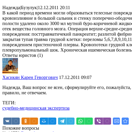
Надежда
|
Бузулук
|
12.12.2011 20:11
В какой период времени могли образоваться телесные поврежд
кровоизлияние в большой сальник и стенку поперечно-ободоч
полости удалено около 3000 мл мутной буро-коричневой жидкос
отек вещества головного мозга. Операция верхне-средне-сред
повреждения: посттравматичекий панкреатит; разлитой фибри
закрытая тупая травма грудной клетки: переломы 5,6,7,8,9,10,
повреждением пристеночной плервы. Кровопотеки грудной кле
плевропульмональный шок. Хроническая ишемическая болезнь 
Ответы юристов (1)
Хасикян Карен Геворгович
17.12.2011 09:07
Надежда, Ваш вопрос не ясен, сформулируйте его, пожалуйста
правило, не отвечаем.
ТЕГИ:
судебно-медицинская экспертиза
Похожие вопросы