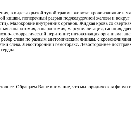
ения, в виде закрытой тупой травмы живота: кровоизлияние в м
ной кишки, поперечный разрыв поджелудочной железы и вокруг
ти). Малокровие внутренних органов. Жидкая кровь со сверткам
инная лапаротомия, лапаростомия, марсупиализация, санация, 
нозно-геморрагический перитонит; интоксикация организма; ан
11 ребер слева по разным анатомическим линиям, с кровоизлияния
тки слева. Левосторонний гемоторакс. Левостороннее посттрав
сердца.
, точнее. Обращаем Ваше внимание, что мы юридическая фирма 