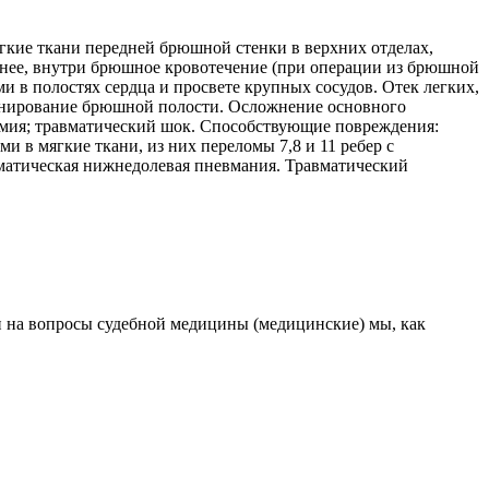
ягкие ткани передней брюшной стенки в верхних отделах,
 нее, внутри брюшное кровотечение (при операции из брюшной
и в полостях сердца и просвете крупных сосудов. Отек легких,
дренирование брюшной полости. Осложнение основного
емия; травматический шок. Способствующие повреждения:
ми в мягкие ткани, из них переломы 7,8 и 11 ребер с
матическая нижнедолевая пневмания. Травматический
и на вопросы судебной медицины (медицинские) мы, как