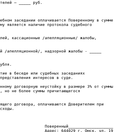
телей – _____ руб.

ебном заседании оплачивается Поверенному в сумме

му является наличие протокола судебного

лей, кассационные /апелляционные/ жалобы,

й /апелляционной/, надзорной жалобы - _____

убля.

тие в беседе или судебных заседаниях

представления интересов в суде.

нному договорную неустойку в размере 3% от суммы

, но не более суммы причитающегося

ящего договора, оплачиваются Доверителем при

сходы.

                   Поверенный___________________

                   Адрес: 644029 г. Омск, ул. 19        