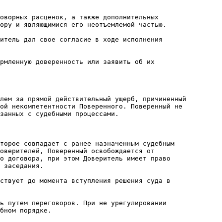
оворных расценок, а также дополнительных

ору и являющимися его неотъемлемой частью.

итель дал свое согласие в ходе исполнения

рмленную доверенность или заявить об их

лем за прямой действительный ущерб, причиненный

ой некомпетентности Поверенного. Поверенный не

занных с судебными процессами.

торое совпадает с ранее назначенным судебным

оверителей, Поверенный освобождается от

о договора, при этом Доверитель имеет право

 заседания.

ствует до момента вступления решения суда в

ь путем переговоров. При не урегулировании

бном порядке.
