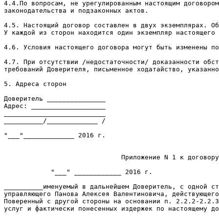
4.4.По вопросам, не урегулированным настоящим договором
законодательства и подзаконных актов.

4.5. Настоящий договор составлен в двух экземплярах. Об
У каждой из сторон находится один экземпляр настоящего 
4.6. Условия настоящего договора могут быть изменены по
4.7. При отсутствии /недостаточности/ доказанности обст
требований Доверителя, письменное ходатайство, указанно
5. Адреса сторон

Доверитель _______________                             
Адрес: ___________________                             
__________________________                             
__________/_____________ /                             
"___"_____________ 2016 г.                             
                              Приложение N 1 к договору
            "___" ____________ 2016 г.                 
__________именуемый в дальнейшем Доверитель, с одной ст
управляющего Панова Алексея Валентиновича, действующего
Поверенный c другой стороны на основании п. 2.2.2-2.2.3
услуг и фактически понесенных издержек по настоящему до