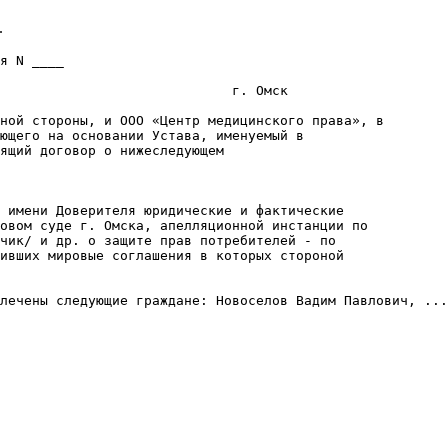
.
я N ____

                             г. Омск

ной стороны, и ООО «Центр медицинского права», в

ющего на основании Устава, именуемый в

ящий договор о нижеследующем

 имени Доверителя юридические и фактические

овом суде г. Омска, апелляционной инстанции по

чик/ и др. о защите прав потребителей - по

ивших мировые соглашения в которых стороной

лечены следующие граждане: Новоселов Вадим Павлович, ...