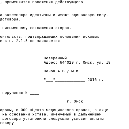
, применяются положения действующего

а экземпляра идентичны и имеют одинаковую силу.

договора.

 письменному соглашению сторон.

оятельств, подтверждающих основания исковых

е в п. 2.1.5 не заявляется.

                   Поверенный___________________

                   Адрес: 644029 г. Омск, ул. 19        
                  

                   Панов А.В./ м.п.

                   "___"_____________ 2016 г.

 поручения N ____

                             г. Омск

ороны, и ООО «Центр медицинского права», в лице

 на основании Устава, именуемый в дальнейшем

 договора установили следующие условия оплаты

говору:
