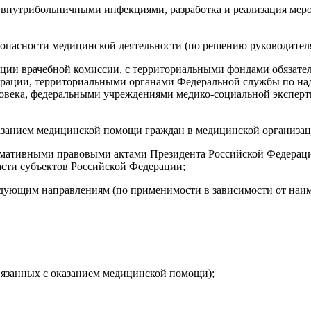
, внутрибольничными инфекциями, разработка и реализация мер
езопасности медицинской деятельности (по решению руководител
нции врачебной комиссии, с территориальными фондами обязате
рации, территориальными органами Федеральной службы по над
еловека, федеральными учреждениями медико-социальной экспе
казанием медицинской помощи граждан в медицинской организац
мативными правовыми актами Президента Российской Федераци
асти субъектов Российской Федерации;
ледующим направлениям (по применимости в зависимости от наи
вязанных с оказанием медицинской помощи);