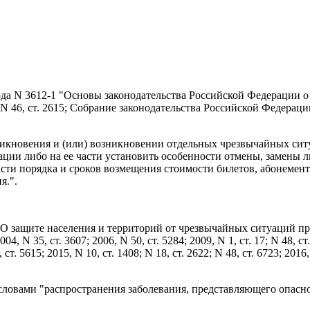
ода N 3612-1 "Основы законодательства Российской Федерации о
46, ст. 2615; Собрание законодательства Российской Федерации,
никновения и (или) возникновении отдельных чрезвычайных си
ции либо на ее части установить особенности отмены, замены 
части порядка и сроков возмещения стоимости билетов, абонеме
я.".
 "О защите населения и территорий от чрезвычайных ситуаций п
N 35, ст. 3607; 2006, N 50, ст. 5284; 2009, N 1, ст. 17; N 48, ст. 5
 ст. 5615; 2015, N 10, ст. 1408; N 18, ст. 2622; N 48, ст. 6723; 2016, 
ь словами "распространения заболевания, представляющего опасн