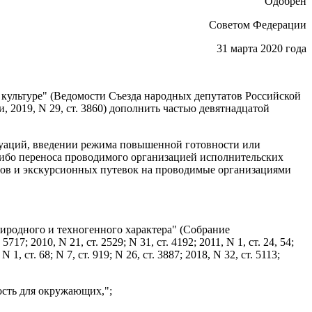
Одобрен
Советом Федерации
31 марта 2020 года
 культуре" (Ведомости Съезда народных депутатов Российской
 2019, N 29, ст. 3860) дополнить частью девятнадцатой
туаций, введении режима повышенной готовности или
либо переноса проводимого организацией исполнительских
нтов и экскурсионных путевок на проводимые организациями
риродного и техногенного характера" (Собрание
717; 2010, N 21, ст. 2529; N 31, ст. 4192; 2011, N 1, ст. 24, 54;
N 1, ст. 68; N 7, ст. 919; N 26, ст. 3887; 2018, N 32, ст. 5113;
ость для окружающих,";