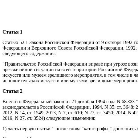
Статья 1
Статью 52.1 Закона Российской Федерации от 9 октября 1992 г
Федерации и Верховного Совета Российской Федерации, 1992, N 
следующего содержания:
"Правительство Российской Федерации вправе при угрозе воз
чрезвычайной ситуации на всей территории Российской Федера
искусств или музеем зрелищного мероприятия, в том числе в 
исполнительских искусств или музеями зрелищные мероприяти
Статья 2
Внести в Федеральный закон от 21 декабря 1994 года N 68-ФЗ
законодательства Российской Федерации, 1994, N 35, ст. 3648; 2004, 
2012, N 14, ст. 1549; 2013, N 7, ст. 610; N 27, ст. 3450; 2014, N 42,
2019, N 27, ст. 3524) следующие изменения:
1) часть первую статьи 1 после слова "катастрофы," дополнит