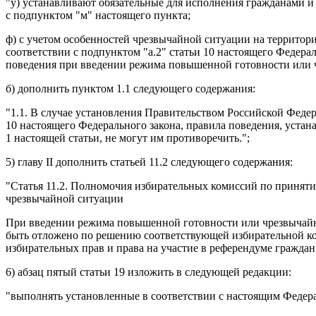
"у) устанавливают обязательные для исполнения гражданами 
с подпунктом "м" настоящего пункта;
ф) с учетом особенностей чрезвычайной ситуации на территор
соответствии с подпунктом "а.2" статьи 10 настоящего Федер
поведения при введении режима повышенной готовности или чр
б) дополнить пунктом 1.1 следующего содержания:
"1.1. В случае установления Правительством Российской Феде
10 настоящего Федерального закона, правила поведения, устан
1 настоящей статьи, не могут им противоречить.";
5) главу II дополнить статьей 11.2 следующего содержания:
"Статья 11.2. Полномочия избирательных комиссий по принят
чрезвычайной ситуации
При введении режима повышенной готовности или чрезвычайно
быть отложено по решению соответствующей избирательной ко
избирательных прав и права на участие в референдуме граждан
6) абзац пятый статьи 19 изложить в следующей редакции:
"выполнять установленные в соответствии с настоящим Федер