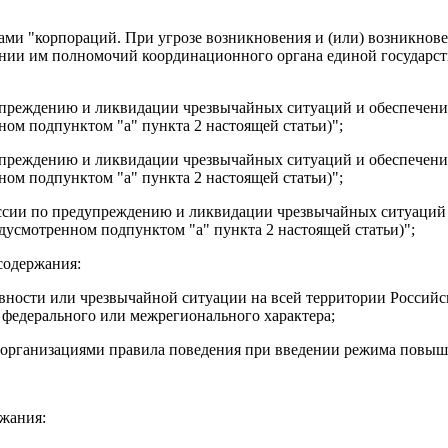
ловами "корпораций. При угрозе возникновения и (или) возникн
ении им полномочий координационного органа единой государс
едупреждению и ликвидации чрезвычайных ситуаций и обеспечен
ом подпунктом "а" пункта 2 настоящей статьи)";
едупреждению и ликвидации чрезвычайных ситуаций и обеспечен
ом подпунктом "а" пункта 2 настоящей статьи)";
миссии по предупреждению и ликвидации чрезвычайных ситуаций
дусмотренном подпунктом "а" пункта 2 настоящей статьи)";
 содержания:
ности или чрезвычайной ситуации на всей территории Российск
 федерального или межрегионального характера;
и организациями правила поведения при введении режима повыш
ржания: