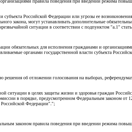
и организациями правила поведения при введении режима повыш
ии субъекта Российской Федерации или угрозы ее возникновени
ального закона, могут устанавливать дополнительные обязательн
езвычайной ситуации в соответствии с подпунктом "а.1" статьи
рации обязательных для исполнения гражданами и организациям
авливаемые органами государственной власти субъекта Российск
ию решения об отложении голосования на выборах, референдум
й ситуации в целях защиты жизни и здоровья граждан Российс
миссии в порядке, предусмотренном Федеральным законом от 1
 Российской Федерации".";
альным законом правила поведения при введении режима повыш