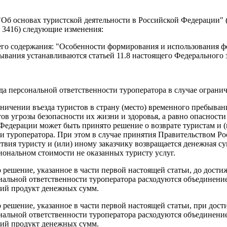
"Об основах туристской деятельности в Российской Федерации" 
 ст. 3416) следующие изменения:
его содержания: "Особенности формирования и использования фо
ывания устанавливаются статьей 11.8 настоящего Федерального з
а персональной ответственности туроператора в случае огранич
ничении въезда туристов в страну (место) временного пребыван
ов угрозы безопасности их жизни и здоровья, а равно опасности
Федерации может быть принято решение о возврате туристам и 
и туроператора. При этом в случае принятия Правительством Р
твия туристу и (или) иному заказчику возвращается денежная су
иональном стоимости не оказанных туристу услуг.
 решение, указанное в части первой настоящей статьи, до дост
нальной ответственности туроператора расходуются объединение
кий продукт денежных сумм.
 решение, указанное в части первой настоящей статьи, при дос
нальной ответственности туроператора расходуются объединение
кий продукт денежных сумм.