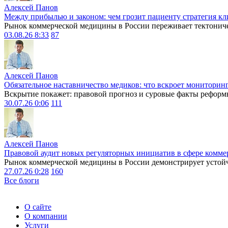
Алексей Панов
Между прибылью и законом: чем грозит пациенту стратегия кл
Рынок коммерческой медицины в России переживает тектониче
03.08.26 8:33
87
Алексей Панов
Обязательное наставничество медиков: что вскроет мониторин
Вскрытие покажет: правовой прогноз и суровые факты реформ
30.07.26 0:06
111
Алексей Панов
Правовой аудит новых регуляторных инициатив в сфере комме
Рынок коммерческой медицины в России демонстрирует устойчи
27.07.26 0:28
160
Все блоги
О сайте
О компании
Услуги