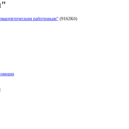
м"
армацевтическим работникам"
(9162Кб)
 помощи
у