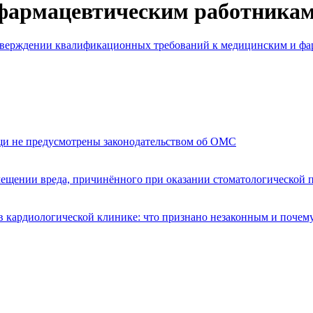
 фармацевтическим работника
утверждении квалификационных требований к медицинским и ф
щи не предусмотрены законодательством об ОМС
мещении вреда, причинённого при оказании стоматологической
 кардиологической клинике: что признано незаконным и почем