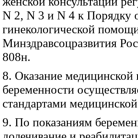
женской консультации ре
N 2, N 3 и N 4 к Порядку 
гинекологической помощ
Минздравсоцразвития Росс
808н.
8. Оказание медицинской
беременности осуществляе
стандартами медицинско
9. По показаниям береме
долечивание и реабилита