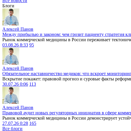
Все новости
Блоги
Алексей Панов
Между прибылью и законом: чем грозит пациенту стратегия кл
Рынок коммерческой медицины в России переживает тектониче
03.08.26 8:33
95
Алексей Панов
Обязательное наставничество медиков: что вскроет мониторин
Вскрытие покажет: правовой прогноз и суровые факты реформ
30.07.26 0:06
113
Алексей Панов
Правовой аудит новых регуляторных инициатив в сфере комме
Рынок коммерческой медицины в России демонстрирует устойчи
27.07.26 0:28
165
Все блоги