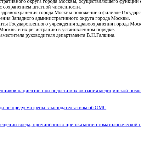
стративного округа города Москвы, осуществляющего функции 
 с сохранением штатной численности.
нт здравоохранения города Москвы положение о филиале Госуда
ения Западного административного округа города Москвы.
енты Государственного учреждения здравоохранения города Мо
 Москвы и их регистрацию в установленном порядке.
заместителя руководителя департамента В.Н.Галкина.
енников пациентов при недостатках оказания медицинской пом
щи не предусмотрены законодательством об ОМС
мещении вреда, причинённого при оказании стоматологической