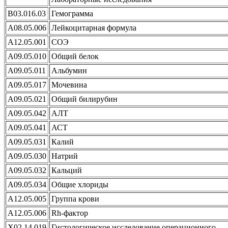
B03.016.03
Гемограмма
A08.05.006
Лейкоцитарная формула
A12.05.001
СОЭ
A09.05.010
Общий белок
A09.05.011
Альбумин
A09.05.017
Мочевина
A09.05.021
Общий билирубин
A09.05.042
АЛТ
A09.05.041
АСТ
A09.05.031
Калий
A09.05.030
Натрий
A09.05.032
Кальций
A09.05.034
Общие хлориды
A12.05.005
Группа крови
A12.05.006
Rh-фактор
X02.14.019
Гистологическое исследование операционного