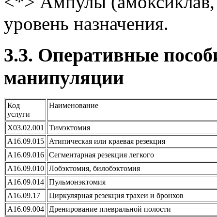
<*> Ампулы (амоксиклав, 
уровень назначения.
3.3. Оперативные пособ
манипуляции
Код
Наименование
услуги
X03.02.001
Тимэктомия
А16.09.015
Атипическая или краевая резекция
А16.09.016
Сегментарная резекция легкого
А16.09.010
Лобэктомия, билобэктомия
А16.09.014
Пульмонэктомия
А16.09.17
Циркулярная резекция трахеи и бронхов
А16.09.004
Дренирование плевральной полости