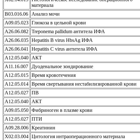
материала
B03.016.06
Анализ мочи
A09.05.023
Глюкоза в цельной крови
A26.06.082
Treponema pallidum антитела ИФА
A26.06.035
Hepatitis B virus HbsAg ИФА
A26.06.041
Hepatitis C virus антитела ИФА
A12.05.040
АКТ
A11.16.007
Дуоденальное зондирование
A12.05.015
Время кровотечения
A12.05.014
Время свертывания нестабилизированной крови
A12.05.027
ПВ
A12.05.040
АКТ
A09.05.050
Фибриноген в плазме крови
A12.05.027
ПТИ
A09.28.006
Креатинин
X02.03.004
Цитология интраоперационного материала