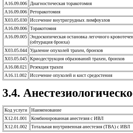
А16.09.006
Диагностическая торакотомия
А16.09.006
Реторакотомия
X03.05.030
Иссечение внутригрудных лимфоузлов
А16.09.006
Торакотомия
А16.09.005
Эндоскопическая остановка легочного кровотече
(обтурация бронха)
X03.05.044
Удаление опухолей трахеи, бронхов
X03.05.045
Криодеструкция образований трахеи, бронхов
А16.08.021
Резекция трахеи
А16.11.002
Иссечение опухолей и кист средостения
3.4. Анестезиологическо
Код услуги
Наименование
X12.01.001
Комбинированная анестезия с ИВЛ
X12.01.002
Тотальная внутривенная анестезия (ТВА) с ИВЛ