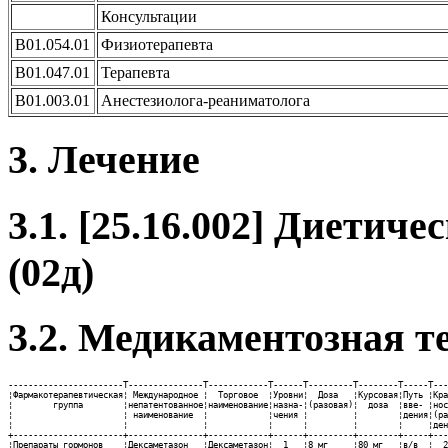
Консультации
B01.054.01
Физиотерапевта
B01.047.01
Терапевта
B01.003.01
Анестезиолога-реаниматолога
3. Лечение
3.1. [25.16.002] Диетичес
(02д)
3.2. Медикаментозная т
-----------------------T---------------T------------T------T---------T--------T-----T---
¦Фармакотерапевтическая¦ Международное ¦  Торговое  ¦Уровни¦  Доза   ¦Курсовая¦Путь ¦Кра
¦        группа        ¦непатентованное¦наименование¦назна-¦(разовая)¦  доза  ¦вве- ¦нос
¦                      ¦ наименование  ¦            ¦чения ¦         ¦        ¦дения¦(ра
¦                      ¦               ¦            ¦      ¦         ¦        ¦     ¦ден
+----------------------+---------------+------------+------+---------+--------+-----+---
¦Препараты гормонов    ¦Дексаметазон   ¦Дексаметазон¦  1   ¦8 мг     ¦80 мг   ¦в/в  ¦  2