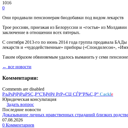
1016
0
Они продавали пенсионерам биодобавки под видом лекарств
Трое россиян, приезжая из Белоруссии и «гостья» из Молдави
заключение в отношении всех пятерых.
С сентября 2013-го по июнь 2014 года группа продавала БАД
лекарств и «чудодейственные» приборы («Спондилесон», «Имх
Таким образом обвиняемым удалось выманить у семи пенсионер
← все новости
Комментарии:
Comments are disabled
РљРѕРјРјРµРЅС‚Р°СЂРёРё РґР»СЏ СЃР°Р№С‚Р°
Cackl
e
Юридическая консультация
Задать вопрос
Последние новости
Доказывание личных нравственных страданий близких родств
07.08.2026
0 Комментариев