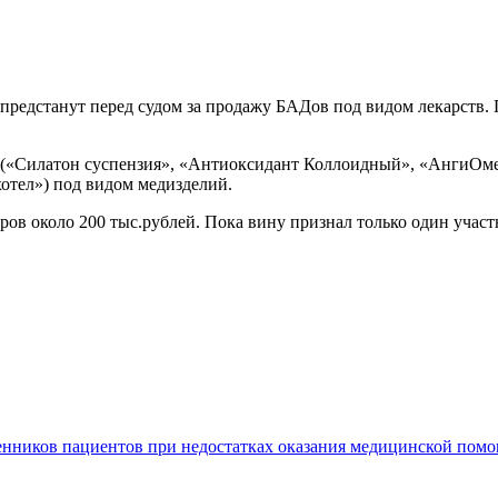
и предстанут перед судом за продажу БАДов под видом лекарств
ы («Силатон суспензия», «Антиоксидант Коллоидный», «АнгиОм
отел») под видом медизделий.
ов около 200 тыс.рублей. Пока вину признал только один учас
енников пациентов при недостатках оказания медицинской пом