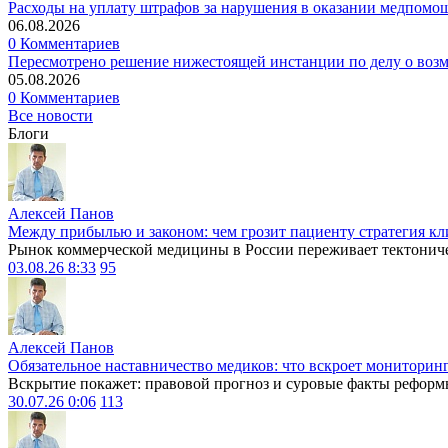
Расходы на уплату штрафов за нарушения в оказании медпомо
06.08.2026
0 Комментариев
Пересмотрено решение нижестоящей инстанции по делу о воз
05.08.2026
0 Комментариев
Все новости
Блоги
Алексей Панов
Между прибылью и законом: чем грозит пациенту стратегия кл
Рынок коммерческой медицины в России переживает тектониче
03.08.26 8:33
95
Алексей Панов
Обязательное наставничество медиков: что вскроет мониторин
Вскрытие покажет: правовой прогноз и суровые факты реформ
30.07.26 0:06
113