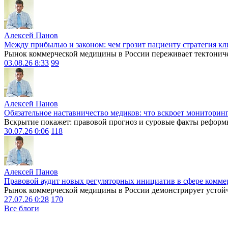
Алексей Панов
Между прибылью и законом: чем грозит пациенту стратегия кл
Рынок коммерческой медицины в России переживает тектониче
03.08.26 8:33
99
Алексей Панов
Обязательное наставничество медиков: что вскроет мониторин
Вскрытие покажет: правовой прогноз и суровые факты реформ
30.07.26 0:06
118
Алексей Панов
Правовой аудит новых регуляторных инициатив в сфере комме
Рынок коммерческой медицины в России демонстрирует устойчи
27.07.26 0:28
170
Все блоги