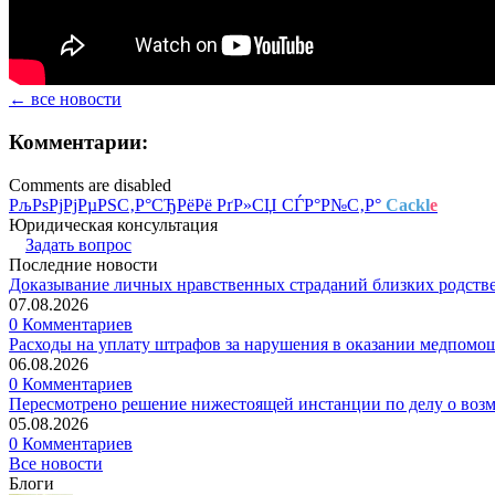
← все новости
Комментарии:
Comments are disabled
РљРѕРјРјРµРЅС‚Р°СЂРёРё РґР»СЏ СЃР°Р№С‚Р°
Cackl
e
Юридическая консультация
Задать вопрос
Последние новости
Доказывание личных нравственных страданий близких родств
07.08.2026
0 Комментариев
Расходы на уплату штрафов за нарушения в оказании медпомо
06.08.2026
0 Комментариев
Пересмотрено решение нижестоящей инстанции по делу о воз
05.08.2026
0 Комментариев
Все новости
Блоги