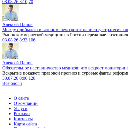
08.08.26 3:10
70
Алексей Панов
Между прибылью и законом: чем грозит пациенту стратегия кл
Рынок коммерческой медицины в России переживает тектониче
03.08.26 8:33
106
Алексей Панов
Обязательное наставничество медиков: что вскроет мониторин
Вскрытие покажет: правовой прогноз и суровые факты реформ
30.07.26 0:06
128
Все блоги
О сайте
О компании
Услуги
Реклама
Контакты
Карта сайта