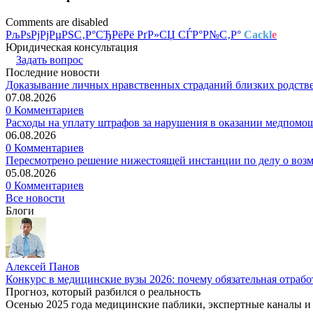
Comments are disabled
РљРѕРјРјРµРЅС‚Р°СЂРёРё РґР»СЏ СЃР°Р№С‚Р°
Cackl
e
Юридическая консультация
Задать вопрос
Последние новости
Доказывание личных нравственных страданий близких родств
07.08.2026
0 Комментариев
Расходы на уплату штрафов за нарушения в оказании медпомо
06.08.2026
0 Комментариев
Пересмотрено решение нижестоящей инстанции по делу о воз
05.08.2026
0 Комментариев
Все новости
Блоги
Алексей Панов
Конкурс в медицинские вузы 2026: почему обязательная отрабо
Прогноз, который разбился о реальность
Осенью 2025 года медицинские паблики, экспертные каналы и .