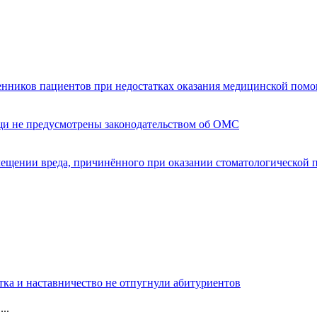
енников пациентов при недостатках оказания медицинской пом
щи не предусмотрены законодательством об ОМС
мещении вреда, причинённого при оказании стоматологической
тка и наставничество не отпугнули абитуриентов
..