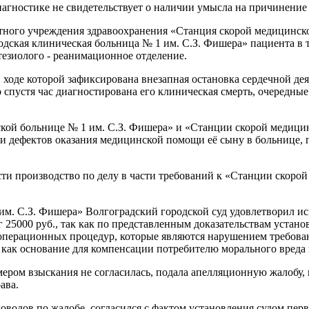
агностике не свидетельствует о наличии умысла на причинение
тного учреждения здравоохранения «Станция скорой медицинск
дская клиническая больница № 1 им. С.З. Фишера» пациента в 
езиолого - реанимационное отделение.
 ходе которой зафиксирована внезапная остановка сердечной д
о спустя час диагностирована его клиническая смерть, очередны
еской больнице № 1 им. С.З. Фишера» и «Станции скорой медици
 дефектов оказания медицинской помощи её сыну в больнице, п
ти производство по делу в части требований к «Станции скоро
м. С.З. Фишера» Волгоградский городской суд удовлетворил иск
 25000 руб., так как по представленным доказательствам устан
перационных процедур, которые являются нарушением требовани
ь как основание для компенсации потребителю морального вреда
мером взыскания не согласилась, подала апелляционную жалобу,
ава.
доводов по жалобе, согласился с фактом установления судом пе