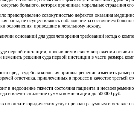
мертью больного, которая причинила моральные страдания его 
было предопределено совокупностью дефектов оказания медицин
зия раны, не осуществлялось наблюдение за состоянием больног
и осложнения, приведшие к летальному исходу.
наличии оснований для удовлетворения требований истца о компе
уде первой инстанции, просившим в своем возражении оставить
 изменить решения суда первой инстанции в части размера комп
го вреда судебная коллегия приняла решение изменить размер к
рачей ответчика, привлеченных в процесс в качестве третьей с
стоит в недооценке тяжести состояния пациента и несвоевременн
реда и влечет снижение суммы компенсации до 500000 руб.
в по оплате юридических услуг признан разумным и оставлен в