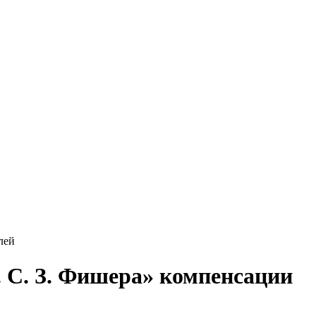
лей
. С. З. Фишера» компенсации