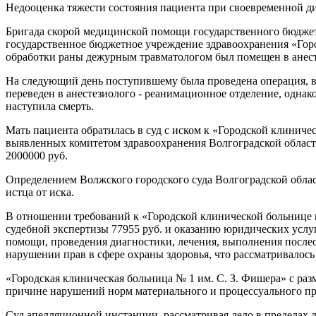
Недооценка тяжести состояния пациента при своевременной ди
Бригада скорой медицинской помощи государственного бюдже
государственное бюджетное учреждение здравоохранения «Горо
обработки раны дежурным травматологом был помещен в анест
На следующий день поступившему была проведена операция, в
переведен в анестезиолого - реанимационное отделение, однак
наступила смерть.
Мать пациента обратилась в суд с иском к «Городской клинич
выявленных комитетом здравоохранения Волгоградской области
2000000 руб.
Определением Волжского городского суда Волгоградской облас
истца от иска.
В отношении требований к «Городской клинической больнице и
судебной экспертизы 77955 руб. и оказанию юридических услуг
помощи, проведения диагностики, лечения, выполнения послео
нарушении прав в сфере охраны здоровья, что рассматривалос
«Городская клиническая больница № 1 им. С. З. Фишера» с раз
причине нарушений норм материального и процессуального пр
Суд апелляционной инстанции, рассматривая дело в пределах 