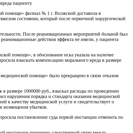
 вреда пациенту
ой помощи» филиал № 1 г. Волжский доставила в
тяжелом состоянии, который после первичной хирургической
еятельности. После реанимационных мероприятий больной был
е реанимационные действия эффекта не имели, у пациента
нской помощи», в обоснование иска указала на наличие
росила взыскать компенсацию морального вреда в размере
й медицинской помощи» было прекращено в связи отказом
 в размере 1000000 руб., взыскал расходы по проведению
овил нарушения порядка и стандарта оказания медицинской
й к качеству медицинской услуги и свидетельствует о
 и возмещения убытков.
 просила постановление суда первой инстанции отменить по
рвой инстанции причинно-следственной связи между