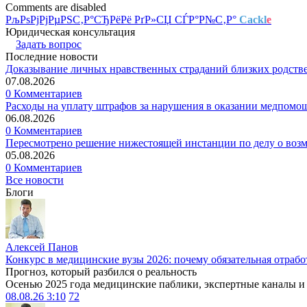
Comments are disabled
РљРѕРјРјРµРЅС‚Р°СЂРёРё РґР»СЏ СЃР°Р№С‚Р°
Cackl
e
Юридическая консультация
Задать вопрос
Последние новости
Доказывание личных нравственных страданий близких родств
07.08.2026
0 Комментариев
Расходы на уплату штрафов за нарушения в оказании медпомо
06.08.2026
0 Комментариев
Пересмотрено решение нижестоящей инстанции по делу о воз
05.08.2026
0 Комментариев
Все новости
Блоги
Алексей Панов
Конкурс в медицинские вузы 2026: почему обязательная отрабо
Прогноз, который разбился о реальность
Осенью 2025 года медицинские паблики, экспертные каналы и .
08.08.26 3:10
72