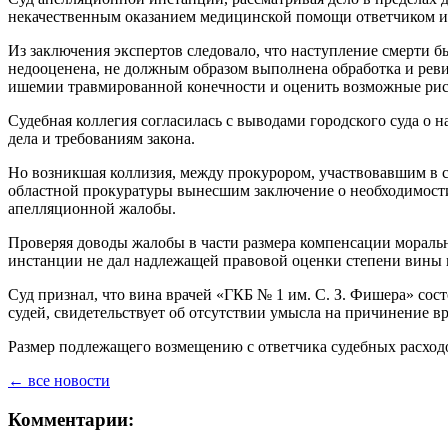
некачественным оказанием медицинской помощи ответчиком и с
Из заключения экспертов следовало, что наступление смерти 
недооценена, не должным образом выполнена обработка и реви
ишемии травмированной конечности и оценить возможные риск
Судебная коллегия согласилась с выводами городского суда о 
дела и требованиям закона.
Но возникшая коллизия, между прокурором, участвовавшим в с
областной прокуратуры вынесшим заключение о необходимости
апелляционной жалобы.
Проверяя доводы жалобы в части размера компенсации морально
инстанции не дал надлежащей правовой оценки степени вины в
Суд признал, что вина врачей «ГКБ № 1 им. С. З. Фишера» со
судей, свидетельствует об отсутствии умысла на причинение в
Размер подлежащего возмещению с ответчика судебных расходо
← все новости
Комментарии: