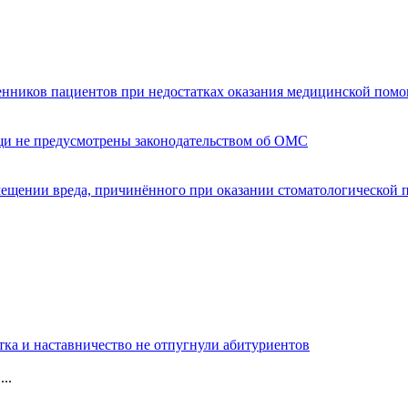
енников пациентов при недостатках оказания медицинской пом
щи не предусмотрены законодательством об ОМС
мещении вреда, причинённого при оказании стоматологической
тка и наставничество не отпугнули абитуриентов
..