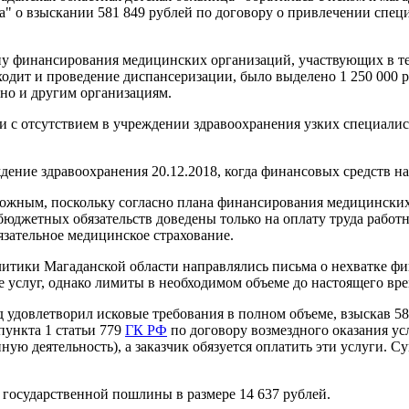
" о взыскании 581 849 рублей по договору о привлечении спе
лану финансирования медицинских организаций, участвующих в 
входит и проведение диспансеризации, было выделено 1 250 000 р
 но и другим организациям.
вязи с отсутствием в учреждении здравоохранения узких специа
ждение здравоохранения 20.12.2018, когда финансовых средств на
зможным, поскольку согласно плана финансирования медицински
юджетных обязательств доведены только на оплату труда работник
язательное медицинское страхование.
итики Магаданской области направлялись письма о нехватке фин
е услуг, однако лимиты в необходимом объеме до настоящего вр
д удовлетворил исковые требования в полном объеме, взыскав 58
пункта 1 статьи 779
ГК РФ
по договору возмездного оказания усл
ую деятельность), а заказчик обязуется оплатить эти услуги. С
государственной пошлины в размере 14 637 рублей.