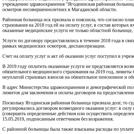
учреждению здравоохранения "Ягоднинская районная больница
осмотров несовершеннолетних в Магаданской области.
Районная больница иск признала и пояснила, что согласно п
страхования на 2018 год ей на оплату услуг, в состав которых 
оказанные медицинские услуги не только областной больнице,
Услуги по договору предоставлялись в течение 2018 года в с
рамках медицинских осмотров, диспансеризации.
Счет на оплату услуг и акт об оказании услуг поступил в учре
В 2019 году оплатить оказанные услуги не представляется во
обязательного медицинского страхования на 2019 год, лимиты б
неуплатой страховых взносов на обязательное пенсионное и об
В адрес Министерства здравоохранения и демографической пол
лимитов для заключения и оплаты договоров на предоставлени
Поскольку Ягодинская районная больница признала долг, то су
регулировались договором возмездного оказания услуг: в силу 
(совершить определенные действия или осуществить определенн
15.05.2019, подписанным ответчиком без возражения.
С районной больницы была также взысканы расходы по уплате 