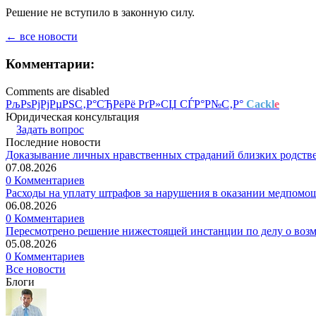
Решение не вступило в законную силу.
← все новости
Комментарии:
Comments are disabled
РљРѕРјРјРµРЅС‚Р°СЂРёРё РґР»СЏ СЃР°Р№С‚Р°
Cackl
e
Юридическая консультация
Задать вопрос
Последние новости
Доказывание личных нравственных страданий близких родств
07.08.2026
0 Комментариев
Расходы на уплату штрафов за нарушения в оказании медпомо
06.08.2026
0 Комментариев
Пересмотрено решение нижестоящей инстанции по делу о воз
05.08.2026
0 Комментариев
Все новости
Блоги