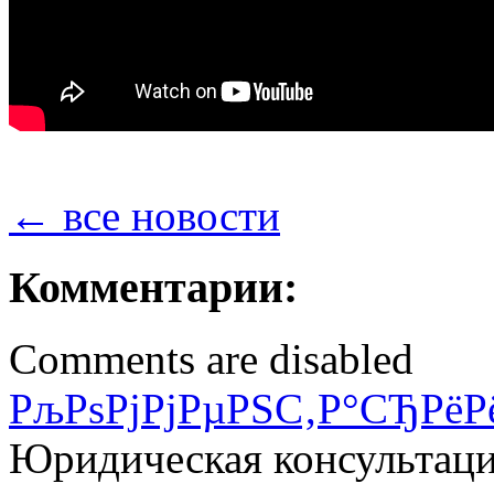
← все новости
Комментарии:
Comments are disabled
РљРѕРјРјРµРЅС‚Р°СЂРёР
Юридическая консультац