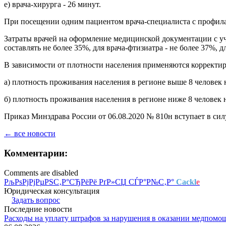
е) врача-хирурга - 26 минут.
При посещении одним пациентом врача-специалиста с профилак
Затраты врачей на оформление медицинской документации с у
составлять не более 35%, для врача-фтизиатра - не более 37%, д
В зависимости от плотности населения применяются коррект
а) плотность проживания населения в регионе выше 8 человек на
б) плотность проживания населения в регионе ниже 8 человек на
Приказ Минздрава России от 06.08.2020 № 810н вступает в силу
← все новости
Комментарии:
Comments are disabled
РљРѕРјРјРµРЅС‚Р°СЂРёРё РґР»СЏ СЃР°Р№С‚Р°
Cackl
e
Юридическая консультация
Задать вопрос
Последние новости
Расходы на уплату штрафов за нарушения в оказании медпомо