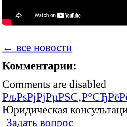
← все новости
Комментарии:
Comments are disabled
РљРѕРјРјРµРЅС‚Р°СЂРёР
Юридическая консультац
Задать вопрос