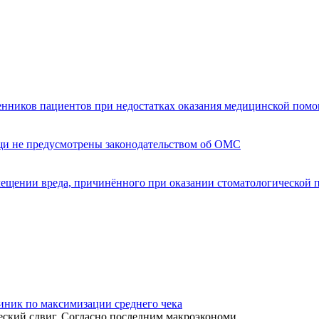
енников пациентов при недостатках оказания медицинской пом
щи не предусмотрены законодательством об ОМС
мещении вреда, причинённого при оказании стоматологической
иник по максимизации среднего чека
ский сдвиг. Согласно последним макроэкономи...