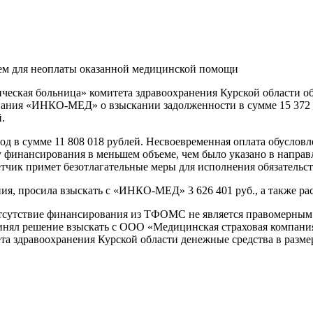
ем для неоплаты оказанной медицинской помощи
еская больница» комитета здравоохранения Курской области обр
ания «ИНКО-МЕД» о взыскании задолженности в сумме 15 372 0
.
од в сумме 11 808 018 рублей. Несвоевременная оплата обуслов
инансирования в меньшем объеме, чем было указано в направ
ик примет безотлагательные меры для исполнения обязательств
ия, просила взыскать с «ИНКО-МЕД» 3 626 401 руб., а также ра
о отсутствие финансирования из ТФОМС не является правомерны
ринял решение взыскать с ООО «Медицинская страховая компа
а здравоохранения Курской области денежные средства в размере