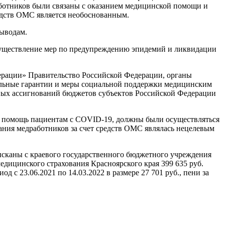
работников были связаны с оказанием медицинской помощи и
редств ОМС является необоснованным.
выводам.
уществление мер по предупреждению эпидемий и ликвидации
ерации» Правительство Российской Федерации, органы
тельные гарантии и меры социальной поддержки медицинским
ных ассигнований бюджетов субъектов Российской Федерации
ю помощь пациентам с COVID-19, должны были осуществляться
тания медработников за счет средств ОМС являлась нецелевым
ысканы с краевого государственного бюджетного учреждения
дицинского страхования Красноярского края 399 635 руб.
д с 23.06.2021 по 14.03.2022 в размере 27 701 руб., пени за