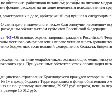
г не обеспечить работников питанием; расходы на питание мед
нание фондом расходов на питание нецелевым использованием с
иц, участвующих в деле, арбитражный суд пришел к следующим 
О санитарно-эпидемиологическом благополучии населения» ос
я расходным обязательством субъектов Российской Федерации.
323-ФЗ
«Об основах охраны здоровья граждан в Российской Фед
рганы местного самоуправления вправе устанавливать дополни
твенно бюджетных ассигнований федерального бюджета, бюджет
 расходы на питание медработников, оказывающих медицинску
ноярского края. При указанных обстоятельствах организация пи
дицинского страхования Красноярского края удовлетворены: вз
 1» в доход бюджета Территориального фонда обязательного ме
х не по целевому назначению, 39 963 руб. штрафа, пени за перио
в размере 15 012 руб.