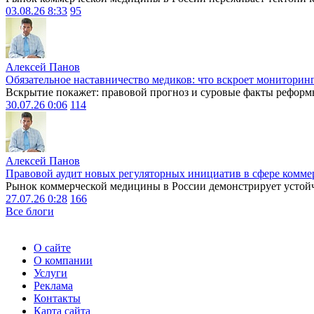
03.08.26 8:33
95
Алексей Панов
Обязательное наставничество медиков: что вскроет мониторин
Вскрытие покажет: правовой прогноз и суровые факты реформ
30.07.26 0:06
114
Алексей Панов
Правовой аудит новых регуляторных инициатив в сфере комме
Рынок коммерческой медицины в России демонстрирует устойчи
27.07.26 0:28
166
Все блоги
О сайте
О компании
Услуги
Реклама
Контакты
Карта сайта