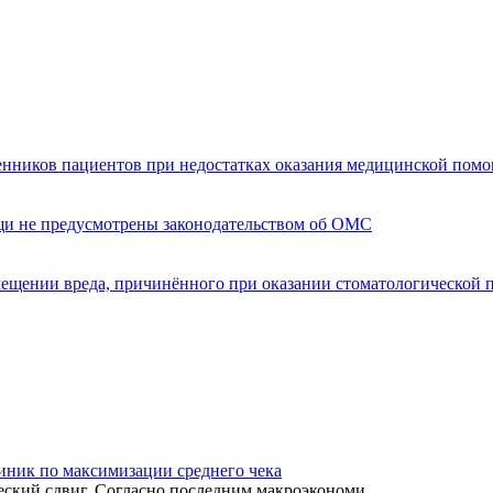
енников пациентов при недостатках оказания медицинской пом
щи не предусмотрены законодательством об ОМС
мещении вреда, причинённого при оказании стоматологической
иник по максимизации среднего чека
ский сдвиг. Согласно последним макроэкономи...