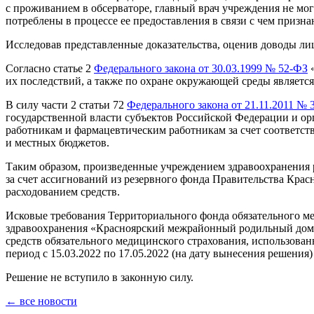
с проживанием в обсерваторе, главный врач учреждения не мо
потреблены в процессе ее предоставления в связи с чем приз
Исследовав представленные доказательства, оценив доводы л
Согласно статье 2
Федерального закона от 30.03.1999 № 52-ФЗ
«
их последствий, а также по охране окружающей среды являетс
В силу части 2 статьи 72
Федерального закона от 21.11.2011 № 
государственной власти субъектов Российской Федерации и о
работникам и фармацевтическим работникам за счет соответс
и местных бюджетов.
Таким образом, произведенные учреждением здравоохранения
за счет ассигнований из резервного фонда Правительства Крас
расходованием средств.
Исковые требования Территориального фонда обязательного ме
здравоохранения «Красноярский межрайонный родильный дом №
средств обязательного медицинского страхования, использованны
период с 15.03.2022 по 17.05.2022 (на дату вынесения решения) 
Решение не вступило в законную силу.
← все новости