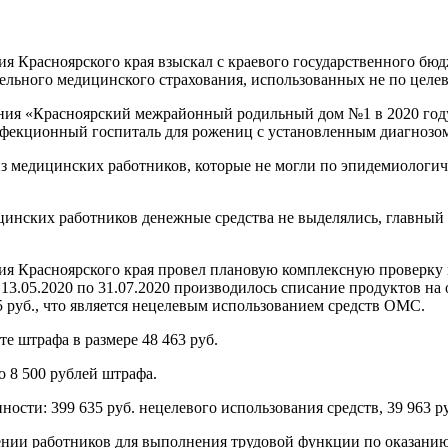
ия Красноярского края взыскал с краевого государственного б
ельного медицинского страхования, использованных не по целе
ения «Красноярский межрайонный родильный дом №1 в 2020 год
нфекционный госпиталь для рожениц с установленным диагнозо
 медицинских работников, которые не могли по эпидемиологиче
цинских работников денежные средства не выделялись, главный
ия Красноярского края провел плановую комплексную проверку 
 13.05.2020 по 31.07.2020 производилось списание продуктов на
 руб., что является нецелевым использованием средств ОМС.
те штрафа в размере 48 463 руб.
о 8 500 рублей штрафа.
ти: 399 635 руб. нецелевого использования средств, 39 963 руб
влении работников для выполнения трудовой функции по оказа