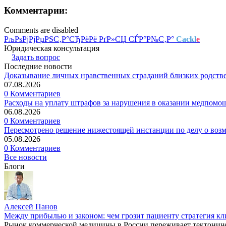
Комментарии:
Comments are disabled
РљРѕРјРјРµРЅС‚Р°СЂРёРё РґР»СЏ СЃР°Р№С‚Р°
Cackl
e
Юридическая консультация
Задать вопрос
Последние новости
Доказывание личных нравственных страданий близких родств
07.08.2026
0 Комментариев
Расходы на уплату штрафов за нарушения в оказании медпомо
06.08.2026
0 Комментариев
Пересмотрено решение нижестоящей инстанции по делу о воз
05.08.2026
0 Комментариев
Все новости
Блоги
Алексей Панов
Между прибылью и законом: чем грозит пациенту стратегия кл
Рынок коммерческой медицины в России переживает тектониче