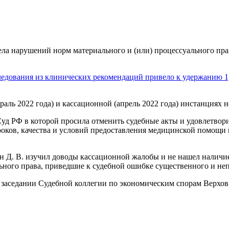
ла нарушений норм материального и (или) процессуального пра
едования из клинических рекомендаций привело к удержанию 1,
ль 2022 года) и кассационной (апрель 2022 года) инстанциях н
уд РФ в которой просила отменить судебные акты и удовлетвор
сроков, качества и условий предоставления медицинской помощ
ин Д. В. изучил доводы кассационной жалобы и не нашел налич
ьного права, приведшие к судебной ошибке существенного и не
 заседании Судебной коллегии по экономическим спорам Верхов