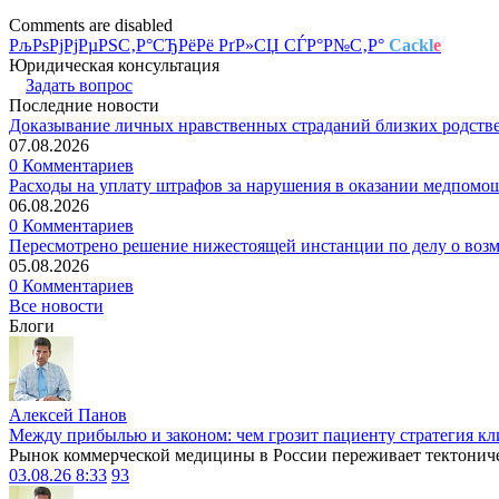
Comments are disabled
РљРѕРјРјРµРЅС‚Р°СЂРёРё РґР»СЏ СЃР°Р№С‚Р°
Cackl
e
Юридическая консультация
Задать вопрос
Последние новости
Доказывание личных нравственных страданий близких родств
07.08.2026
0 Комментариев
Расходы на уплату штрафов за нарушения в оказании медпомо
06.08.2026
0 Комментариев
Пересмотрено решение нижестоящей инстанции по делу о воз
05.08.2026
0 Комментариев
Все новости
Блоги
Алексей Панов
Между прибылью и законом: чем грозит пациенту стратегия кл
Рынок коммерческой медицины в России переживает тектониче
03.08.26 8:33
93