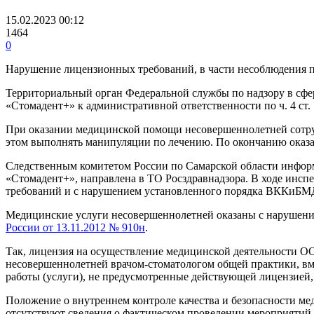
15.02.2023 00:12
1464
0
Нарушение лицензионных требований, в части несоблюдения п
Территориальный орган Федеральной службы по надзору в сфе
«Стомадент+» к административной ответственности по ч. 4 ст.
При оказании медицинской помощи несовершеннолетней сотру
этом выполнять манипуляции по лечению. По окончанию оказ
Следственным комитетом России по Самарской области инфор
«Стомадент+», направлена в ТО Росздравнадзора. В ходе инс
требований и с нарушением установленного порядка ВККиБМ
Медицинские услуги несовершеннолетней оказаны с нарушени
России от 13.11.2012 № 910н
.
Так, лицензия на осуществление медицинской деятельности ОО
несовершеннолетней врачом-стоматологом общей практики, вме
работы (услуги), не предусмотренные действующей лицензией,
Положение о внутреннем контроле качества и безопасности м
отсутствуют сведения о фактическом проведении мероприят