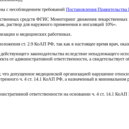
аны с несоблюдением требований
Постановления Правительства 
арственных средств ФГИС Мониторинг движения лекарственных 
к, раствор для наружного применения и ингаляций 10%».
изации и медицинских работниках.
оложения ст. 2.9 КоАП РФ, так как в настоящее время врач, о
действующего законодательства вследствие ненадлежащего испо
кта от административной ответственности, а свидетельствует о
оду, что допущенное медицинской организацией нарушение отно
ренного ч. 4 ст. 14.1 КоАП РФ, а назначенный в минимальном р
стративной ответственности на основании ч. 4 ст. 14.1 КоАП Р