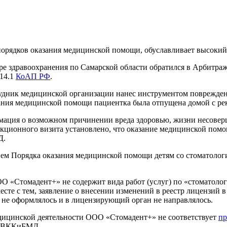
орядков оказания медицинской помощи, обуславливает высокий
ре здравоохранения по Самарской области обратился в Арбитра
 14.1
КоАП РФ
.
дник медицинской организации нанес инструментом поврежден
ания медицинской помощи пациентка была отпущена домой с ре
мация о возможном причинении вреда здоровью, жизни несове
пекционного визита установлено, что оказание медицинской по
Д.
ем Порядка оказания медицинской помощи детям со стоматолог
О «Стомадент+» не содержит вида работ (услуг) по «стоматолог
сте с тем, заявление о внесении изменений в реестр лицензий 
 не оформлялось и в лицензирующий орган не направлялось.
едицинской деятельности ООО «Стомадент+» не соответствует
пр
ий ВККиБМД.