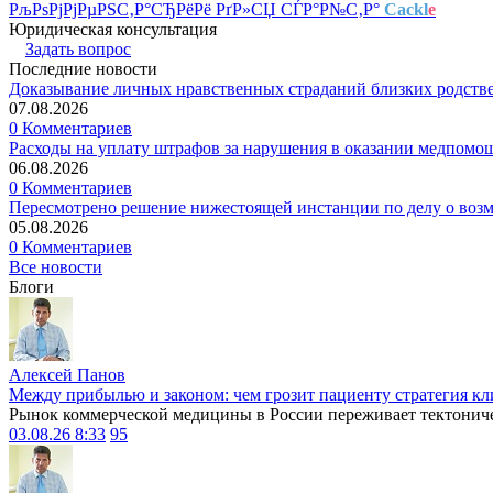
РљРѕРјРјРµРЅС‚Р°СЂРёРё РґР»СЏ СЃР°Р№С‚Р°
Cackl
e
Юридическая консультация
Задать вопрос
Последние новости
Доказывание личных нравственных страданий близких родств
07.08.2026
0 Комментариев
Расходы на уплату штрафов за нарушения в оказании медпомо
06.08.2026
0 Комментариев
Пересмотрено решение нижестоящей инстанции по делу о воз
05.08.2026
0 Комментариев
Все новости
Блоги
Алексей Панов
Между прибылью и законом: чем грозит пациенту стратегия кл
Рынок коммерческой медицины в России переживает тектониче
03.08.26 8:33
95