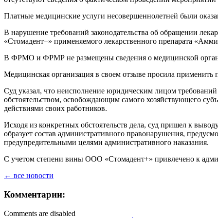
Платные медицинские услуги несовершеннолетней были оказ
В нарушение требований законодательства об обращении лек
«Стомадент+» применяемого лекарственного препарата «Аммиа
В ФРМО и ФРМР не размещены сведения о медицинской орган
Медицинская организация в своем отзыве просила применить п
Суд указал, что неисполнение юридическим лицом требований 
обстоятельством, освобождающим самого хозяйствующего субъе
действиями своих работников.
Исходя из конкретных обстоятельств дела, суд пришел к выв
образует состав административного правонарушения, предусмот
предупредительными целями административного наказания.
С учетом степени вины ООО «Стомадент+» привлечено к админи
← все новости
Комментарии:
Comments are disabled