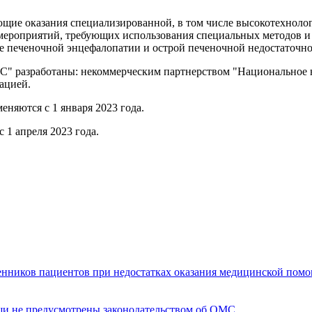
ющие оказания специализированной, в том числе высокотехнол
 мероприятий, требующих использования специальных методов 
ле печеночной энцефалопатии и острой печеночной недостаточн
C" разработаны: некоммерческим партнерством "Национальное 
ацией.
яются с 1 января 2023 года.
 1 апреля 2023 года.
енников пациентов при недостатках оказания медицинской пом
щи не предусмотрены законодательством об ОМС