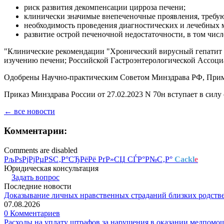
риск развития декомпенсации цирроза печени;
клинически значимые внепеченочные проявления, требу
необходимость проведения диагностических и лечебных
развитие острой печеночной недостаточности, в том чис
"Клинические рекомендации "Хронический вирусный гепатит 
изучению печени; Российской Гастроэнтерологической Ассоци
Одобрены Научно-практическим Советом Минздрава РФ, Примен
Приказ Минздрава России от 27.02.2023 N 70н вступает в силу с
← все новости
Комментарии:
Comments are disabled
РљРѕРјРјРµРЅС‚Р°СЂРёРё РґР»СЏ СЃР°Р№С‚Р°
Cackl
e
Юридическая консультация
Задать вопрос
Последние новости
Доказывание личных нравственных страданий близких родств
07.08.2026
0 Комментариев
Расходы на уплату штрафов за нарушения в оказании медпомо