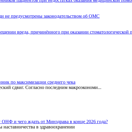
енников пациентов при недостатках оказания медицинской пом
щи не предусмотрены законодательством об ОМС
мещении вреда, причинённого при оказании стоматологической
иник по максимизации среднего чека
ский сдвиг. Согласно последним макроэкономи...
г ОНФ и чего ждать от Минздрава в конце 2026 года?
ы наставничества в здравоохранении