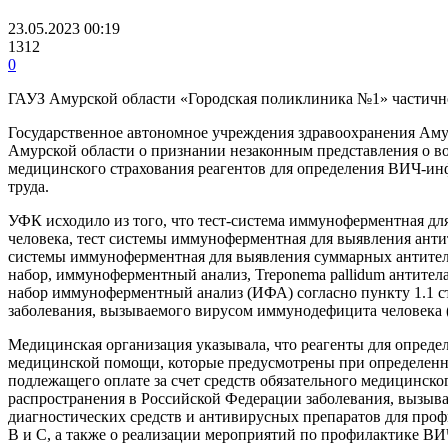
23.05.2023 00:19
1312
0
ГАУЗ Амурской области «Городская поликлиника №1» частично
Государственное автономное учреждения здравоохранения Амур
Амурской области о признании незаконным представления о во
медицинского страхования реагентов для определения ВИЧ-инф
труда.
УФК исходило из того, что тест-система иммуноферментная дл
человека, тест системы иммуноферментная для выявления антит
системы иммуноферментная для выявления суммарных антител к
набор, иммуноферментный анализ, Treponema pallidum антите
набор иммуноферментный анализ (ИФА) согласно пункту 1.1 с
заболевания, вызываемого вирусом иммунодефицита человека 
Медицинская организация указывала, что реагенты для опреде
медицинской помощи, которые предусмотрены при определенны
подлежащего оплате за счет средств обязательного медицинско
распространения в Российской Федерации заболевания, вызы
диагностических средств и антивирусных препаратов для про
В и С, а также о реализации мероприятий по профилактике ВИ