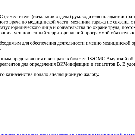
С (заместителя (начальник отдела) руководителя по администрат
вного врача по медицинской части, механика гаража не связаны 
ус юридического лица и обязательства по охране труда, поэто
вания, установленный территориальной программой обязательно
еобходимым для обеспечения деятельности именно медицинской о
.
нным представления о возврате в бюджет ТФОМС Амурской област
- реагентов для определения ВИЧ-инфекции и гепатитов В, В удо
го казначейства подало апелляционную жалобу.