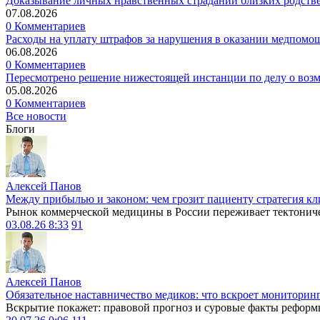
Доказывание личных нравственных страданий близких родств
07.08.2026
0 Комментариев
Расходы на уплату штрафов за нарушения в оказании медпомо
06.08.2026
0 Комментариев
Пересмотрено решение нижестоящей инстанции по делу о воз
05.08.2026
0 Комментариев
Все новости
Блоги
Алексей Панов
Между прибылью и законом: чем грозит пациенту стратегия кл
Рынок коммерческой медицины в России переживает тектониче
03.08.26 8:33
91
Алексей Панов
Обязательное наставничество медиков: что вскроет мониторин
Вскрытие покажет: правовой прогноз и суровые факты реформ