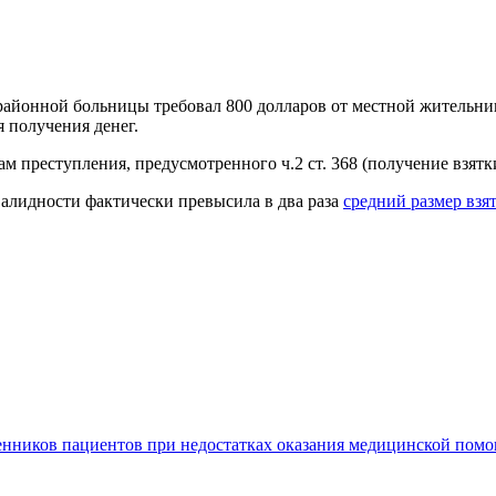
 районной больницы требовал 800 долларов от местной жительни
 получения денег.
 преступления, предусмотренного ч.2 ст. 368 (получение взятк
валидности фактически превысила в два раза
средний размер взя
енников пациентов при недостатках оказания медицинской пом