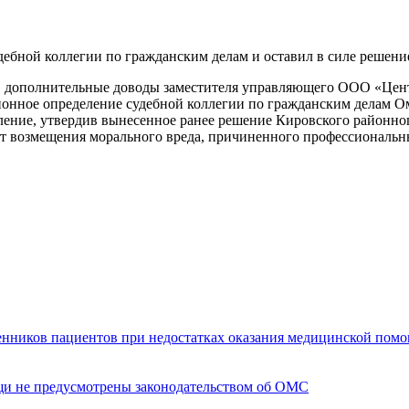
ебной коллегии по гражданским делам и оставил в силе решени
ав дополнительные доводы заместителя управляющего ООО «Цен
нное определение судебной коллегии по гражданским делам Омск
ние, утвердив вынесенное ранее решение Кировского районного 
возмещения морального вреда, причиненного профессиональным 
енников пациентов при недостатках оказания медицинской пом
щи не предусмотрены законодательством об ОМС