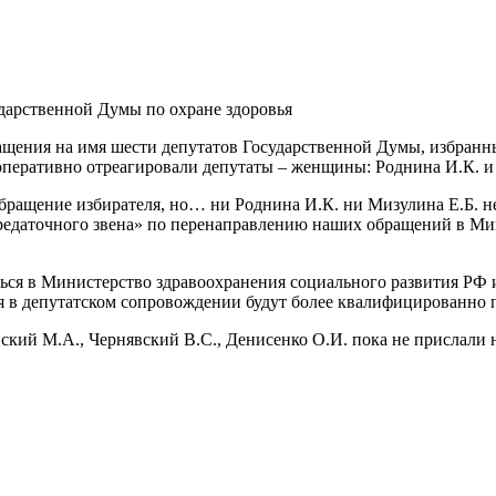
дарственной Думы по охране здоровья
щения на имя шести депутатов Государственной Думы, избранны
перативно отреагировали депутаты – женщины: Роднина И.К. и
а обращение избирателя, но… ни Роднина И.К. ни Мизулина Е.Б. 
ередаточного звена» по перенаправлению наших обращений в М
ься в Министерство здравоохранения социального развития РФ 
я в депутатском сопровождении будут более квалифицированно 
ский М.А., Чернявский В.С., Денисенко О.И. пока не прислали