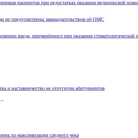
енников пациентов при недостатках оказания медицинской пом
щи не предусмотрены законодательством об ОМС
мещении вреда, причинённого при оказании стоматологической
тка и наставничество не отпугнули абитуриентов
..
иник по максимизации среднего чека