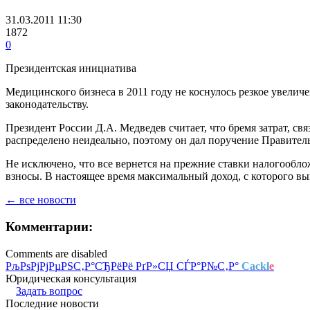
31.03.2011 11:30
1872
0
Президентская инициатива
Медицинского бизнеса в 2011 году не коснулось резкое увеличе
законодательству.
Президент России Д.А. Медведев считает, что бремя затрат, 
распределено неидеально, поэтому он дал поручение Правитель
Не исключено, что все вернется на прежние ставки налогообл
взносы. В настоящее время максимальный доход, с которого вы
← все новости
Комментарии:
Comments are disabled
РљРѕРјРјРµРЅС‚Р°СЂРёРё РґР»СЏ СЃР°Р№С‚Р°
Cackl
e
Юридическая консультация
Задать вопрос
Последние новости